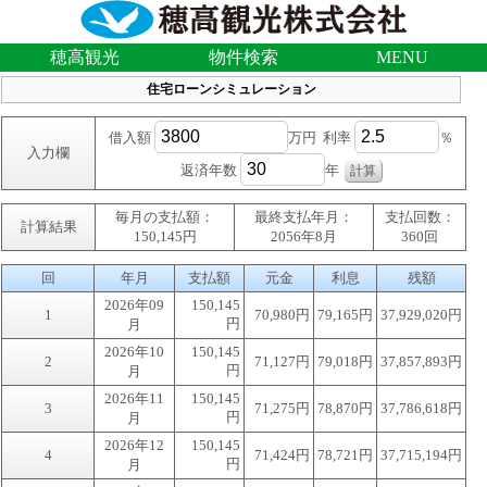
穂高観光
物件検索
MENU
住宅ローンシミュレーション
借入額
万円 利率
％
入力欄
返済年数
年
毎月の支払額：
最終支払年月：
支払回数：
計算結果
150,145円
2056年8月
360回
回
年月
支払額
元金
利息
残額
2026年09
150,145
1
70,980円
79,165円
37,929,020円
円
月
2026年10
150,145
2
71,127円
79,018円
37,857,893円
円
月
2026年11
150,145
3
71,275円
78,870円
37,786,618円
円
月
2026年12
150,145
4
71,424円
78,721円
37,715,194円
円
月