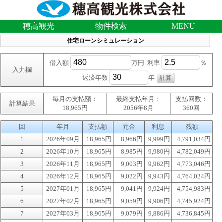
穂高観光
物件検索
MENU
住宅ローンシミュレーション
借入額
万円 利率
％
入力欄
返済年数
年
毎月の支払額：
最終支払年月：
支払回数：
計算結果
18,965円
2056年8月
360回
回
年月
支払額
元金
利息
残額
1
2026年09月
18,965円
8,966円
9,999円
4,791,034円
2
2026年10月
18,965円
8,985円
9,980円
4,782,049円
3
2026年11月
18,965円
9,003円
9,962円
4,773,046円
4
2026年12月
18,965円
9,022円
9,943円
4,764,024円
5
2027年01月
18,965円
9,041円
9,924円
4,754,983円
6
2027年02月
18,965円
9,059円
9,906円
4,745,924円
7
2027年03月
18,965円
9,079円
9,886円
4,736,845円