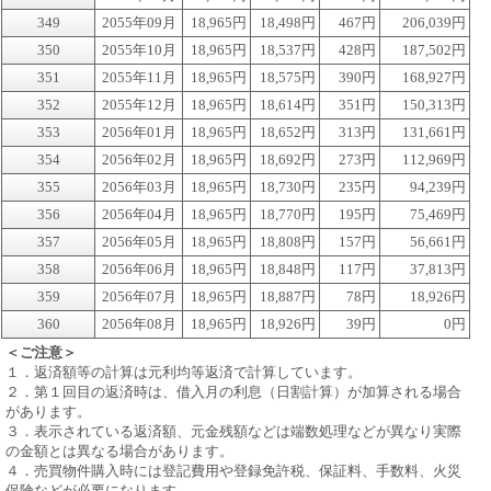
349
2055年09月
18,965円
18,498円
467円
206,039円
350
2055年10月
18,965円
18,537円
428円
187,502円
351
2055年11月
18,965円
18,575円
390円
168,927円
352
2055年12月
18,965円
18,614円
351円
150,313円
353
2056年01月
18,965円
18,652円
313円
131,661円
354
2056年02月
18,965円
18,692円
273円
112,969円
355
2056年03月
18,965円
18,730円
235円
94,239円
356
2056年04月
18,965円
18,770円
195円
75,469円
357
2056年05月
18,965円
18,808円
157円
56,661円
358
2056年06月
18,965円
18,848円
117円
37,813円
359
2056年07月
18,965円
18,887円
78円
18,926円
360
2056年08月
18,965円
18,926円
39円
0円
＜ご注意＞
１．返済額等の計算は元利均等返済で計算しています。
２．第１回目の返済時は、借入月の利息（日割計算）が加算される場合
があります。
３．表示されている返済額、元金残額などは端数処理などが異なり実際
の金額とは異なる場合があります。
４．売買物件購入時には登記費用や登録免許税、保証料、手数料、火災
保険などが必要になります。