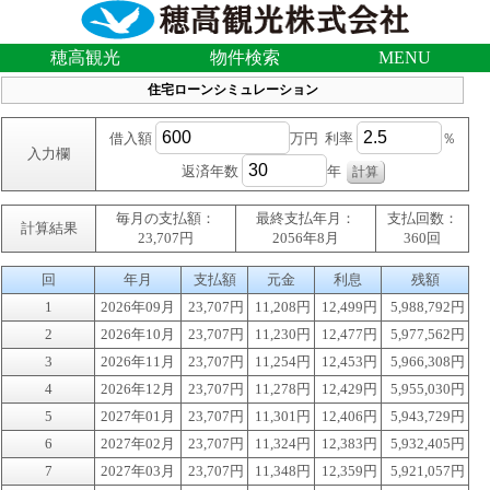
穂高観光
物件検索
MENU
住宅ローンシミュレーション
借入額
万円 利率
％
入力欄
返済年数
年
毎月の支払額：
最終支払年月：
支払回数：
計算結果
23,707円
2056年8月
360回
回
年月
支払額
元金
利息
残額
1
2026年09月
23,707円
11,208円
12,499円
5,988,792円
2
2026年10月
23,707円
11,230円
12,477円
5,977,562円
3
2026年11月
23,707円
11,254円
12,453円
5,966,308円
4
2026年12月
23,707円
11,278円
12,429円
5,955,030円
5
2027年01月
23,707円
11,301円
12,406円
5,943,729円
6
2027年02月
23,707円
11,324円
12,383円
5,932,405円
7
2027年03月
23,707円
11,348円
12,359円
5,921,057円