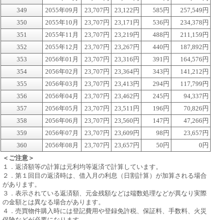
349
2055年09月
23,707円
23,122円
585円
257,549円
350
2055年10月
23,707円
23,171円
536円
234,378円
351
2055年11月
23,707円
23,219円
488円
211,159円
352
2055年12月
23,707円
23,267円
440円
187,892円
353
2056年01月
23,707円
23,316円
391円
164,576円
354
2056年02月
23,707円
23,364円
343円
141,212円
355
2056年03月
23,707円
23,413円
294円
117,799円
356
2056年04月
23,707円
23,462円
245円
94,337円
357
2056年05月
23,707円
23,511円
196円
70,826円
358
2056年06月
23,707円
23,560円
147円
47,266円
359
2056年07月
23,707円
23,609円
98円
23,657円
360
2056年08月
23,707円
23,657円
50円
0円
＜ご注意＞
１．返済額等の計算は元利均等返済で計算しています。
２．第１回目の返済時は、借入月の利息（日割計算）が加算される場合
があります。
３．表示されている返済額、元金残額などは端数処理などが異なり実際
の金額とは異なる場合があります。
４．売買物件購入時には登記費用や登録免許税、保証料、手数料、火災
保険などが必要になります。