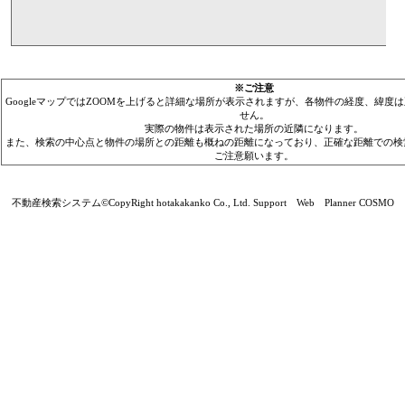
※ご注意
GoogleマップではZOOMを上げると詳細な場所が表示されますが、各物件の経度、緯度
せん。
実際の物件は表示された場所の近隣になります。
また、検索の中心点と物件の場所との距離も概ねの距離になっており、正確な距離での検
ご注意願います。
不動産検索システム©CopyRight hotakakanko Co., Ltd. Support Web Planner COSMO