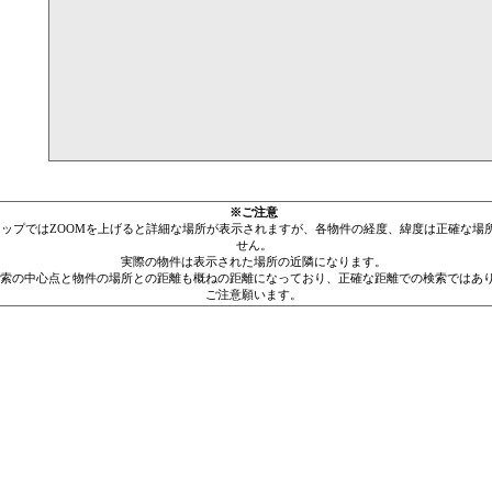
※ご注意
leマップではZOOMを上げると詳細な場所が表示されますが、各物件の経度、緯度は正確な場
せん。
実際の物件は表示された場所の近隣になります。
索の中心点と物件の場所との距離も概ねの距離になっており、正確な距離での検索ではあ
ご注意願います。