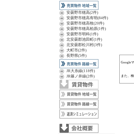
安曇野市穂高(2件)
安曇野市穂高有明(84件)
安曇野市穂高牧(20件)
安曇野市穂高柏原(1件)
安曇野市明科(1件)
北安曇郡池田町(1件)
北安曇郡松川村(3件)
大町市(2件)
長野県(5件)
Goog
JR大糸線(118件)
JR篠ノ井線(2件)
また、検