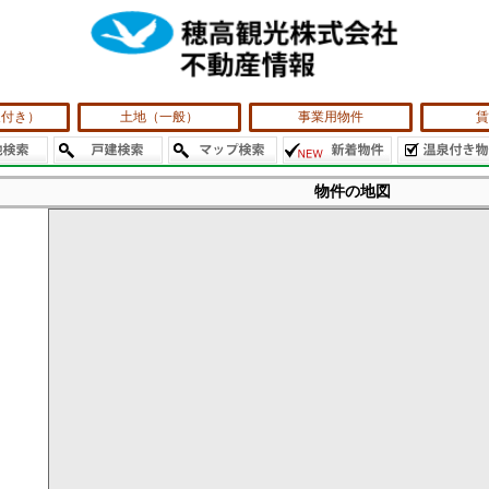
泉付き）
土地（一般）
事業用物件
賃
物件の地図