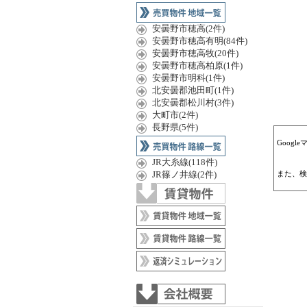
安曇野市穂高(2件)
安曇野市穂高有明(84件)
安曇野市穂高牧(20件)
安曇野市穂高柏原(1件)
安曇野市明科(1件)
北安曇郡池田町(1件)
北安曇郡松川村(3件)
大町市(2件)
長野県(5件)
Goog
JR大糸線(118件)
JR篠ノ井線(2件)
また、検