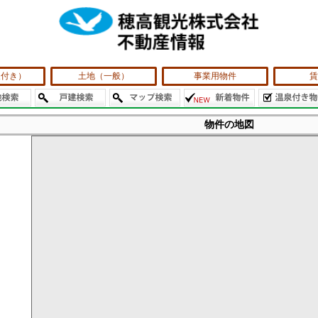
泉付き）
土地（一般）
事業用物件
賃
物件の地図