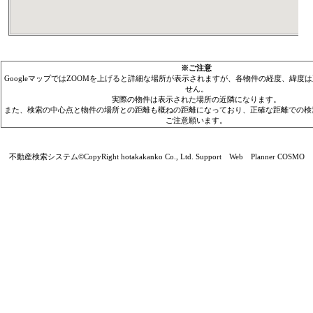
※ご注意
GoogleマップではZOOMを上げると詳細な場所が表示されますが、各物件の経度、緯度
せん。
実際の物件は表示された場所の近隣になります。
また、検索の中心点と物件の場所との距離も概ねの距離になっており、正確な距離での検
ご注意願います。
不動産検索システム©CopyRight hotakakanko Co., Ltd. Support Web Planner COSMO