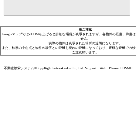
※ご注意
GoogleマップではZOOMを上げると詳細な場所が表示されますが、各物件の経度、緯度
せん。
実際の物件は表示された場所の近隣になります。
また、検索の中心点と物件の場所との距離も概ねの距離になっており、正確な距離での検
ご注意願います。
不動産検索システム©CopyRight hotakakanko Co., Ltd. Support Web Planner COSMO