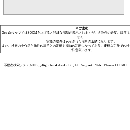
※ご注意
GoogleマップではZOOMを上げると詳細な場所が表示されますが、各物件の経度、緯度
せん。
実際の物件は表示された場所の近隣になります。
また、検索の中心点と物件の場所との距離も概ねの距離になっており、正確な距離での検
ご注意願います。
不動産検索システム©CopyRight hotakakanko Co., Ltd. Support Web Planner COSMO