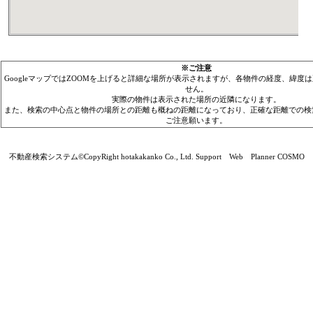
※ご注意
GoogleマップではZOOMを上げると詳細な場所が表示されますが、各物件の経度、緯度
せん。
実際の物件は表示された場所の近隣になります。
また、検索の中心点と物件の場所との距離も概ねの距離になっており、正確な距離での検
ご注意願います。
不動産検索システム©CopyRight hotakakanko Co., Ltd. Support Web Planner COSMO