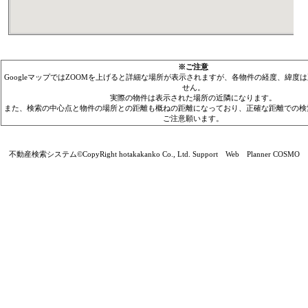
※ご注意
GoogleマップではZOOMを上げると詳細な場所が表示されますが、各物件の経度、緯度
せん。
実際の物件は表示された場所の近隣になります。
また、検索の中心点と物件の場所との距離も概ねの距離になっており、正確な距離での検
ご注意願います。
不動産検索システム©CopyRight hotakakanko Co., Ltd. Support Web Planner COSMO