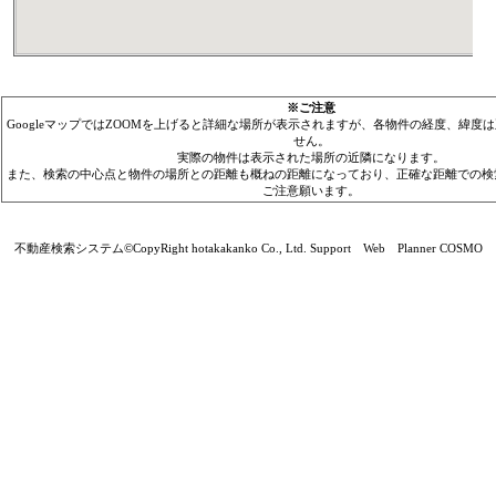
※ご注意
GoogleマップではZOOMを上げると詳細な場所が表示されますが、各物件の経度、緯度
せん。
実際の物件は表示された場所の近隣になります。
また、検索の中心点と物件の場所との距離も概ねの距離になっており、正確な距離での検
ご注意願います。
不動産検索システム©CopyRight hotakakanko Co., Ltd. Support Web Planner COSMO