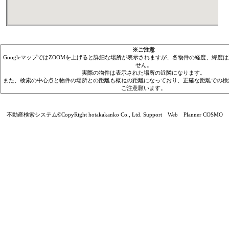
※ご注意
GoogleマップではZOOMを上げると詳細な場所が表示されますが、各物件の経度、緯度
せん。
実際の物件は表示された場所の近隣になります。
また、検索の中心点と物件の場所との距離も概ねの距離になっており、正確な距離での検
ご注意願います。
不動産検索システム©CopyRight hotakakanko Co., Ltd. Support Web Planner COSMO