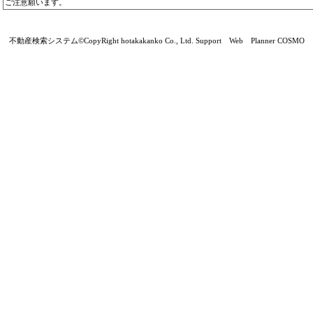
ご注意願います。
不動産検索システム©CopyRight hotakakanko Co., Ltd. Support Web Planner COSMO