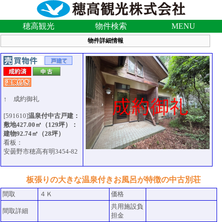
穂高観光
物件検索
MENU
物件詳細情報
↑ 成約御礼
[591610]
温泉付中古戸建：
敷地427.00㎡（129坪）：
建物92.74㎡（28坪）
看板：
安曇野市穂高有明3454-82
板張りの大きな温泉付きお風呂が特徴の中古別荘
間取
４Ｋ
価格
共用施設負
間取詳細
担金