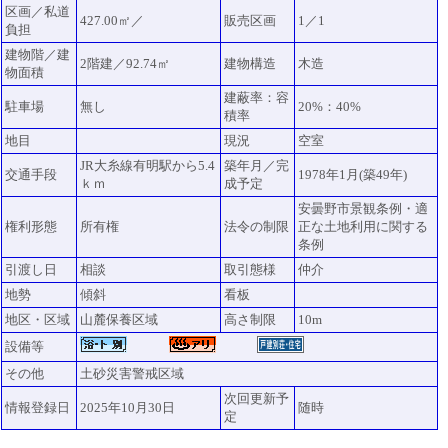
区画／私道
427.00㎡／
販売区画
1／1
負担
建物階／建
2階建／92.74㎡
建物構造
木造
物面積
建蔽率：容
駐車場
無し
20%：40%
積率
地目
現況
空室
JR大糸線有明駅から5.4
築年月／完
交通手段
1978年1月(築49年)
ｋｍ
成予定
安曇野市景観条例・適
権利形態
所有権
法令の制限
正な土地利用に関する
条例
引渡し日
相談
取引態様
仲介
地勢
傾斜
看板
地区・区域
山麓保養区域
高さ制限
10m
設備等
その他
土砂災害警戒区域
次回更新予
情報登録日
2025年10月30日
随時
定