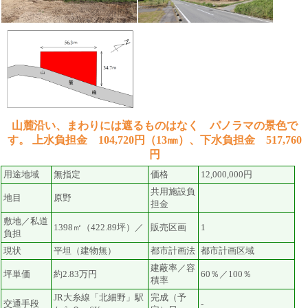
山麓沿い、まわりには遮るものはなく パノラマの景色で
す。 上水負担金 104,720円（13㎜）、下水負担金 517,760
円
用途地域
無指定
価格
12,000,000円
共用施設負
地目
原野
担金
敷地／私道
1398㎡（422.89坪）／
販売区画
1
負担
現状
平坦（建物無）
都市計画法
都市計画区域
建蔽率／容
坪単価
約2.83万円
60％／100％
積率
JR大糸線「北細野」駅
完成（予
交通手段
-