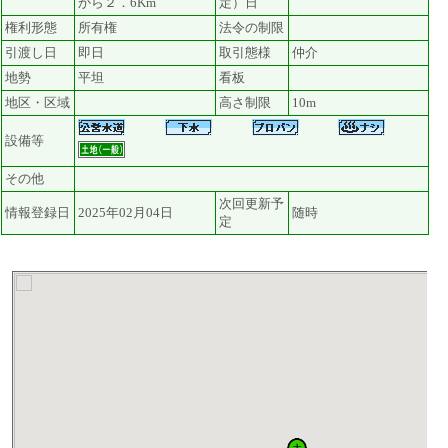
から２．6Km
定）日
権利形態
所有権
法令の制限
引渡し日
即日
取引態様
仲介
地勢
平坦
看板
地区・区域
高さ制限
10m
設備等
その他
次回更新予
情報登録日
2025年02月04日
随時
定