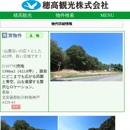
穂高観光
物件検索
MENU
物件詳細情報
↑山麓沿いの広々とした
422坪。良い立地です！
[110779]
売地
1398m2（422.8坪）。眼前
にどこまでも広がる田園
と青空。山を遠望する贅
沢なロケーション。
看板：
北安曇郡松川村南神戸
4329-43