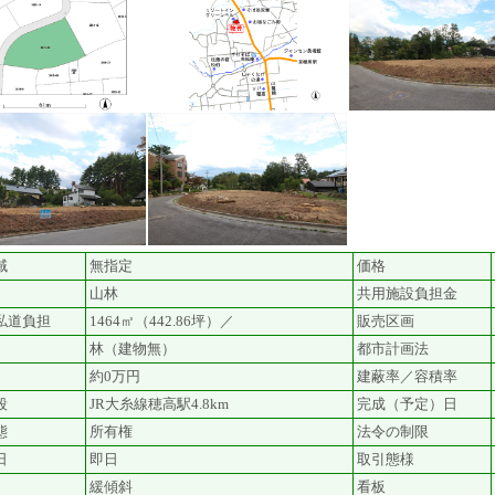
域
無指定
価格
山林
共用施設負担金
私道負担
1464㎡（442.86坪）／
販売区画
林（建物無）
都市計画法
約0万円
建蔽率／容積率
段
JR大糸線穂高駅4.8km
完成（予定）日
態
所有権
法令の制限
日
即日
取引態様
緩傾斜
看板