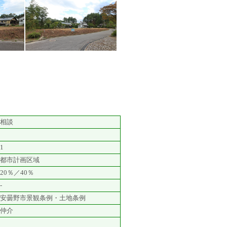
相談
1
都市計画区域
20％／40％
-
安曇野市景観条例・土地条例
仲介