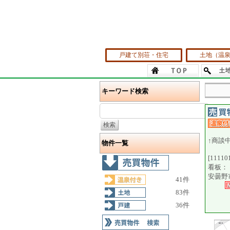
戸建て別荘・住宅
土地（温
キーワード検索
↑商談
物件一覧
[11110
看板：
安曇野
41件
83件
36件