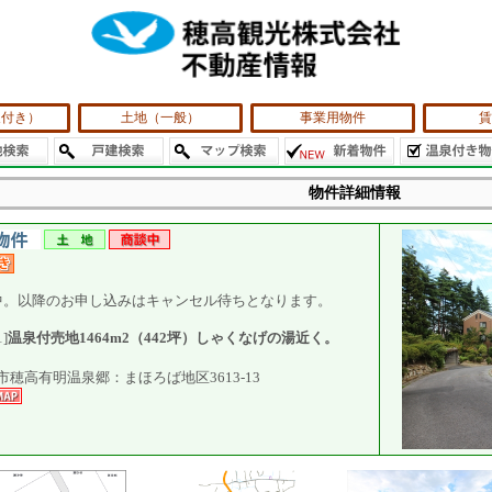
泉付き）
土地（一般）
事業用物件
賃
物件詳細情報
中。以降のお申し込みはキャンセル待ちとなります。
1]
温泉付売地1464m2（442坪）しゃくなげの湯近く。
市穂高有明温泉郷：まほろば地区3613-13