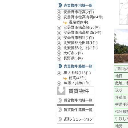
安曇野市穂高(2件)
安曇野市穂高有明(84件)
温泉郷(9件)
安曇野市穂高牧(20件)
安曇野市穂高柏原(1件)
安曇野市明科(1件)
北安曇郡池田町(1件)
北安曇郡松川村(3件)
大町市(2件)
長野県(5件)
用途地
JR大糸線(118件)
地目
穂高(45件)
JR篠ノ井線(2件)
敷地／
現状
坪単価
交通手
権利形
引渡し
地勢