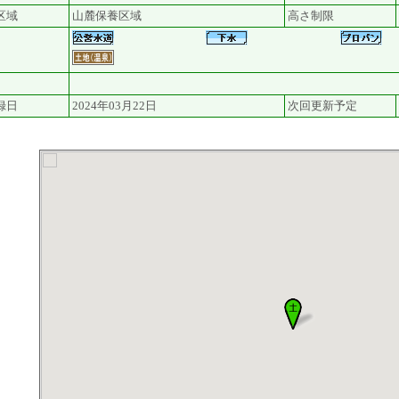
区域
山麓保養区域
高さ制限
録日
2024年03月22日
次回更新予定