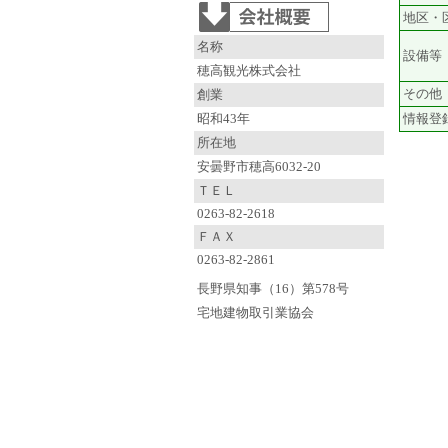
地区・
名称
設備等
穂高観光株式会社
その他
創業
昭和43年
情報登
所在地
安曇野市穂高6032-20
ＴＥＬ
0263-82-2618
ＦＡＸ
0263-82-2861
長野県知事（16）第578号
宅地建物取引業協会