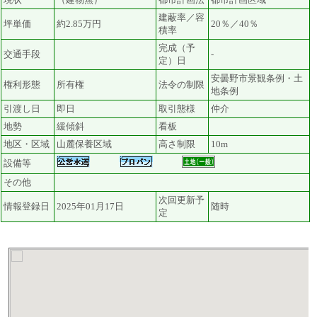
建蔽率／容
坪単価
約2.85万円
20％／40％
積率
完成（予
交通手段
-
定）日
安曇野市景観条例・土
権利形態
所有権
法令の制限
地条例
引渡し日
即日
取引態様
仲介
地勢
緩傾斜
看板
地区・区域
山麓保養区域
高さ制限
10m
設備等
その他
次回更新予
情報登録日
2025年01月17日
随時
定