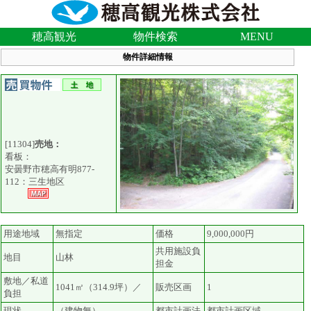
穂高観光
物件検索
MENU
物件詳細情報
[11304]
売地：
看板：
安曇野市穂高有明877-
112：三生地区
用途地域
無指定
価格
9,000,000円
共用施設負
地目
山林
担金
敷地／私道
1041㎡（314.9坪）／
販売区画
1
負担
現状
（建物無）
都市計画法
都市計画区域