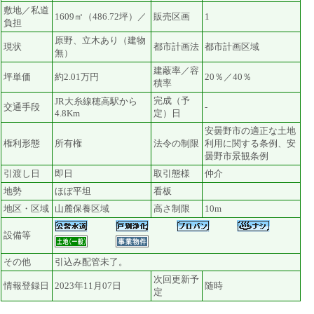
敷地／私道
1609㎡（486.72坪）／
販売区画
1
負担
原野、立木あり（建物
現状
都市計画法
都市計画区域
無）
建蔽率／容
坪単価
約2.01万円
20％／40％
積率
完成（予
JR大糸線穂高駅から
交通手段
-
4.8Km
定）日
安曇野市の適正な土地
権利形態
所有権
法令の制限
利用に関する条例、安
曇野市景観条例
引渡し日
即日
取引態様
仲介
地勢
ほぼ平坦
看板
地区・区域
山麓保養区域
高さ制限
10m
設備等
その他
引込み配管未了。
次回更新予
情報登録日
2023年11月07日
随時
定