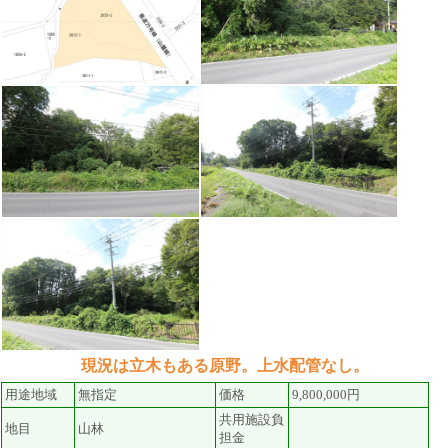
現況は立木もある原野。上水配管なし。
用途地域
無指定
価格
9,800,000円
共用施設負
地目
山林
担金