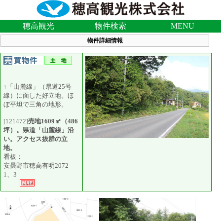
穂高観光
物件検索
MENU
物件詳細情報
↑「山麓線」（県道25号
線）に面した好立地。ほ
ぼ平坦で三角の地形。
[121472]
売地1609㎡（486
坪）。県道「山麓線」沿
い。アクセス抜群の立
地。
看板：
安曇野市穂高有明2072-
1、3