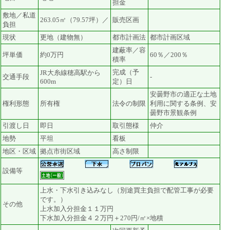
担金
敷地／私道
263.05㎡（79.57坪）／
販売区画
負担
現状
更地（建物無）
都市計画法
都市計画区域
建蔽率／容
坪単価
約0万円
60％／200％
積率
完成（予
JR大糸線穂高駅から
交通手段
-
600m
定）日
安曇野市の適正な土地
権利形態
所有権
法令の制限
利用に関する条例、安
曇野市景観条例
引渡し日
即日
取引態様
仲介
地勢
平坦
看板
地区・区域
拠点市街区域
高さ制限
設備等
上水・下水引き込みなし（別途買主負担で配管工事が必要
です。）
その他
上水加入分担金１１万円
下水加入分担金４２万円＋270円/㎡×地積