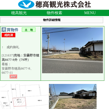
穂高観光
物件検索
MENU
物件詳細情報
↑ 成約御礼
[121637]
売地：安曇野市穂
高6677-9外（79坪）
看板：
安曇野市穂高6677-9、
6677-11