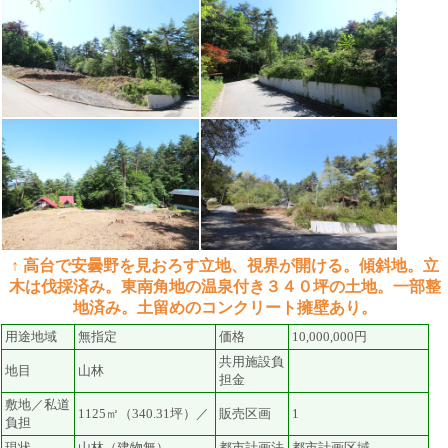
↑ 高台で安曇野を見おろす立地、視界が開ける。傾斜地。立
木は伐採済み。東南角地の温泉付き３４０坪の土地。一部整
地済み。土留めのコンクリート擁壁あり。
用途地域
無指定
価格
10,000,000円
共用施設負
地目
山林
担金
敷地／私道
1125㎡（340.31坪）／
販売区画
1
負担
現状
山林（建物無）
都市計画法
都市計画区域