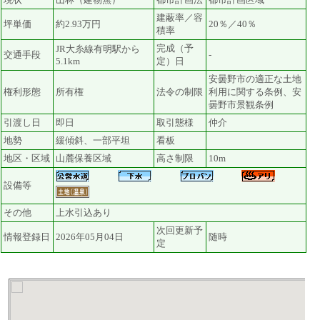
建蔽率／容
坪単価
約2.93万円
20％／40％
積率
完成（予
JR大糸線有明駅から
交通手段
-
5.1km
定）日
安曇野市の適正な土地
権利形態
所有権
法令の制限
利用に関する条例、安
曇野市景観条例
引渡し日
即日
取引態様
仲介
地勢
緩傾斜、一部平坦
看板
地区・区域
山麓保養区域
高さ制限
10m
設備等
その他
上水引込あり
次回更新予
情報登録日
2026年05月04日
随時
定