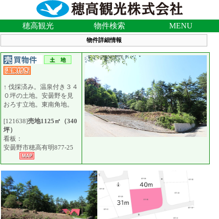
穂高観光
物件検索
MENU
物件詳細情報
↑ 伐採済み。温泉付き３４
０坪の土地。安曇野を見
おろす立地。東南角地。
[121638]
売地1125㎡（340
坪）
看板：
安曇野市穂高有明877-25