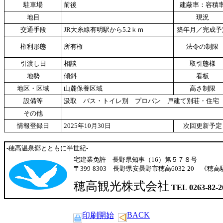
駐車場
前後
建蔽率：容積
地目
現況
交通手段
JR大糸線有明駅から5.2ｋｍ
築年月／完成予
権利形態
所有権
法令の制限
引渡し日
相談
取引態様
地勢
傾斜
看板
地区・区域
山麓保養区域
高さ制限
設備等
汲取 バス・トイレ別 プロパン 戸建て別荘・住宅
その他
情報登録日
2025年10月30日
次回更新予定
-穂高温泉郷とともに半世紀-
宅建業免許 長野県知事（16）第５７８号
〒399-8303 長野県安曇野市穂高6032-20 
穂高観光株式会社
TEL 0263-82-2
BACK
印刷開始