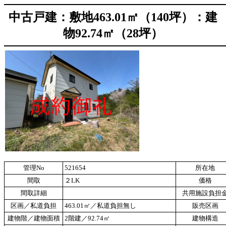
中古戸建：敷地463.01㎡（140坪）：建
物92.74㎡（28坪）
管理No
521654
所在地
間取
２LK
価格
間取詳細
共用施設負担
区画／私道負担
463.01㎡／私道負担無し
販売区画
建物階／建物面積
2階建／92.74㎡
建物構造