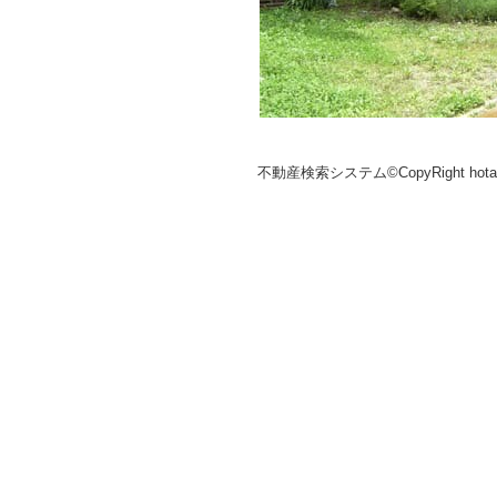
不動産検索システム©CopyRight hotakaka