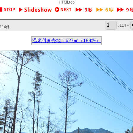
HTMLtop
/114～
114件
温泉付き売地：627㎡（189坪）