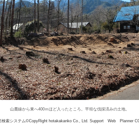
山麓線から東へ400ｍほど入ったところ。平坦な伐採済みの土地。
索システム©CopyRight hotakakanko Co., Ltd. Support Web Planner 