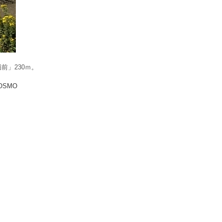
前」230ｍ。
COSMO