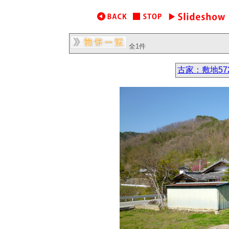
全1件
古家：敷地57