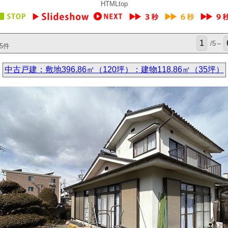
HTMLtop
/5～
5件
中古戸建：敷地396.86㎡（120坪）：建物118.86㎡（35坪）