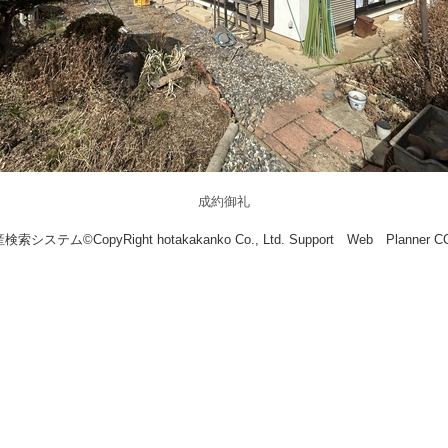
成約御礼
索システム©CopyRight hotakakanko Co., Ltd. Support Web Planner 