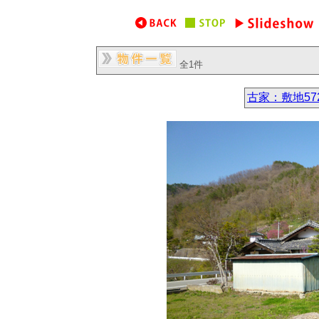
全1件
古家：敷地57