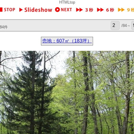
HTMLtop
/84～
84件
売地：607㎡（183坪）