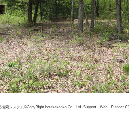
索システム©CopyRight hotakakanko Co., Ltd. Support Web Planner 