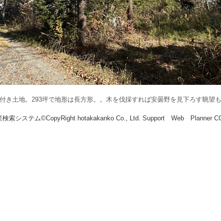
付き土地。293坪で地形は長方形。。木を伐採すれば安曇野を見下ろす眺望
索システム©CopyRight hotakakanko Co., Ltd. Support Web Planner 