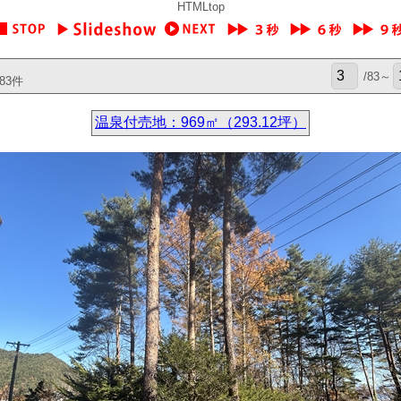
HTMLtop
/83～
83件
温泉付売地：969㎡（293.12坪）