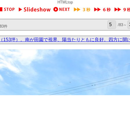
HTMLtop
/83～
83件
m2（153坪）。南が田園で視界、陽当たりともに良好。四方に開