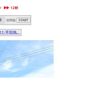
秒間隔
けた平坦地。