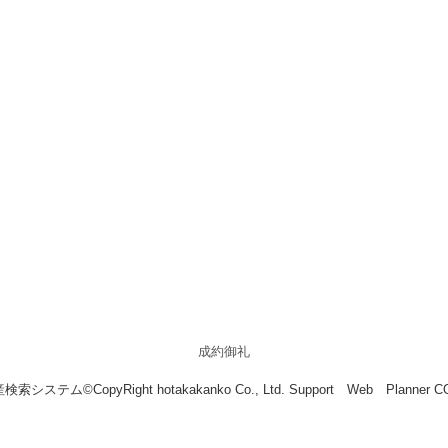
成約御礼
索システム©CopyRight hotakakanko Co., Ltd. Support Web Planner 