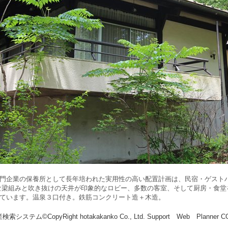
門企業の保養所として長年培われた実用性の高い配置計画は、民宿・ゲスト
な梁組みと吹き抜けの天井が印象的なロビー、多数の客室、そして厨房・食堂
ています。温泉３口付き。鉄筋コンクリート造＋木造。
索システム©CopyRight hotakakanko Co., Ltd. Support Web Planner 