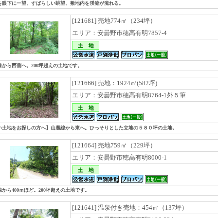
を眼下に一望。すばらしい眺望。敷地内を渓流が流れる。
[121681] 売地774㎡（234坪）
エリア：安曇野市穂高有明7857-4
線から西側へ。200坪超えの土地です。
[121666] 売地：1924㎡(582坪)
エリア：安曇野市穂高有明8764-1外５筆
い土地をお探しの方へ】山麓線から東へ。ひっそりとした立地の５８０坪の土地。
[121664] 売地759㎡（229坪）
エリア：安曇野市穂高有明8000-1
線から400ｍほど。200坪超えの土地です。
[121641] 温泉付き売地：454㎡（137坪）