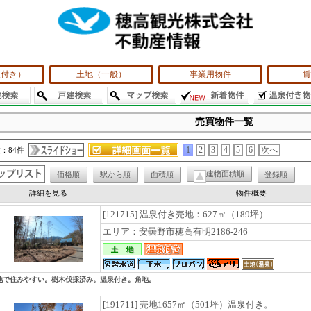
泉付き）
土地（一般）
事業用物件
賃
売買物件一覧
：84件
1
2
3
4
5
6
次へ
建物面積順
価格順
駅から順
面積順
登録順
詳細を見る
物件概要
[121715] 温泉付き売地：627㎡（189坪）
エリア：安曇野市穂高有明2186-246
地で住みやすい。樹木伐採済み。温泉付き。角地。
[191711] 売地1657㎡（501坪）温泉付き。