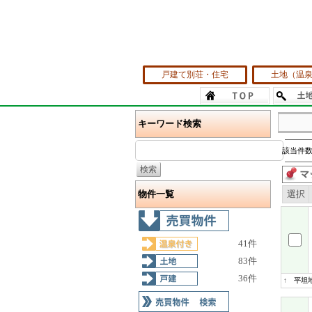
戸建て別荘・住宅
土地（温
キーワード検索
該当件数
物件一覧
選択
41件
83件
36件
↑ 平坦