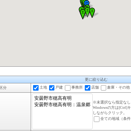
更に絞り込む
土地
戸建
事務所
店舗
倉庫・その他
区分
※未選択なら指定なし
Windowsの方は[Ctr
しながらクリック。
全ての地域（条件