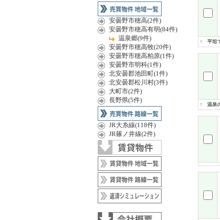
安曇野市穂高(2件)
安曇野市穂高有明(84件)
温泉郷(9件)
↑ 平坦
安曇野市穂高牧(20件)
安曇野市穂高柏原(1件)
安曇野市明科(1件)
北安曇郡池田町(1件)
北安曇郡松川村(3件)
大町市(2件)
長野県(5件)
↑ 温泉
JR大糸線(118件)
JR篠ノ井線(2件)