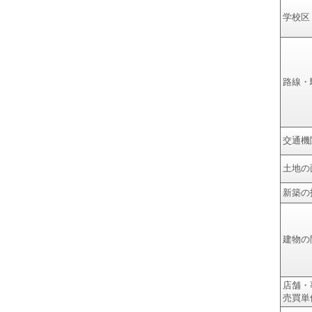
学校区
路線・
交通機
土地の
新築の
建物の
店舗・
売買単