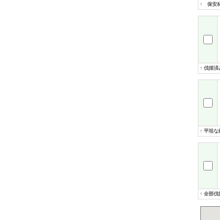
↑ 保安
↑ 伐採
↑ 平坦
↑ 全部