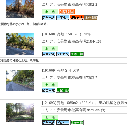
エリア：安曇野市穂高有明7392-2
で閑静な林のなかの一角、未舗装道路。
[191698] 売地：591㎡（178坪）
エリア：安曇野市穂高有明2184-128
の引込みの可能な土地。傾斜地。
[191669] 売地３４０坪
エリア：安曇野市穂高有明7303-7
[121693] 売地 1069m2（323坪）。里の眺望と
エリア：安曇野市穂高有明3629-86ほか