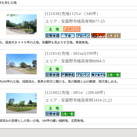
林を含む土地
[121638] 売地1125㎡（340坪）
エリア：安曇野市穂高有明877-25
済み。温泉付き３４０坪の土地。安曇野を見おろす立地。東南角地。
[121614] 売地：661m2(199坪)
エリア：安曇野市穂高有明8884-5
な約200坪の土地。伐採済み。視界が四方に開ける。里の眺望と山の眺望、両方楽しめる。
[121602] 売地：683㎡（206.60坪）
エリア：安曇野市穂高有明3454-21,22
伐採済みの見晴らしの良い土地。206坪の緩い傾斜地。北西角地。