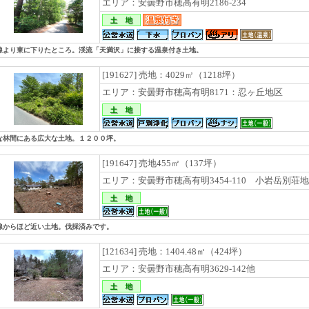
エリア：安曇野市穂高有明2186-234
線より東に下りたところ。渓流「天満沢」に接する温泉付き土地。
[191627] 売地：4029㎡（1218坪）
エリア：安曇野市穂高有明8171：忍ヶ丘地区
な林間にある広大な土地。１２００坪。
[191647] 売地455㎡（137坪）
エリア：安曇野市穂高有明3454-110 小岩岳別荘地
線からほど近い土地。伐採済みです。
[121634] 売地：1404.48㎡（424坪）
エリア：安曇野市穂高有明3629-142他