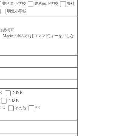
豊科東小学校
豊科南小学校
豊科
明北小学校
数選択可
ーを、Macintoshの方は[コマンド]キーを押しな
Ｋ
２ＤＫ
４ＤＫ
ＤＫ
その他
5K