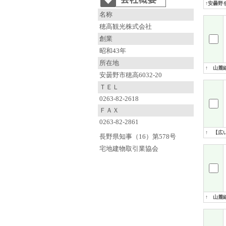
↑安曇野
名称
穂高観光株式会社
創業
昭和43年
所在地
↑ 山麓
安曇野市穂高6032-20
ＴＥＬ
0263-82-2618
ＦＡＸ
0263-82-2861
↑ 【広
長野県知事（16）第578号
宅地建物取引業協会
↑ 山麓