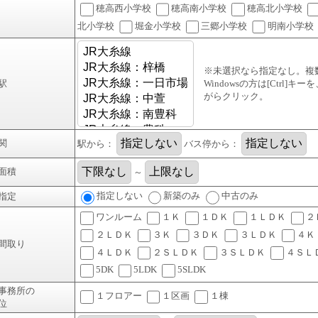
穂高西小学校
穂高南小学校
穂高北小学校
北小学校
堀金小学校
三郷小学校
明南小学校
※未選択なら指定なし。複
駅
Windowsの方は[Ctrl]キ
がらクリック。
関
駅から：
バス停から：
面積
～
指定しない
新築のみ
中古のみ
指定
ワンルーム
１Ｋ
１ＤＫ
１ＬＤＫ
２
２ＬＤＫ
３Ｋ
３ＤＫ
３ＬＤＫ
４Ｋ
間取り
４ＬＤＫ
２ＳＬＤＫ
３ＳＬＤＫ
４ＳＬ
5DK
5LDK
5SLDK
事務所の
１フロアー
１区画
１棟
位