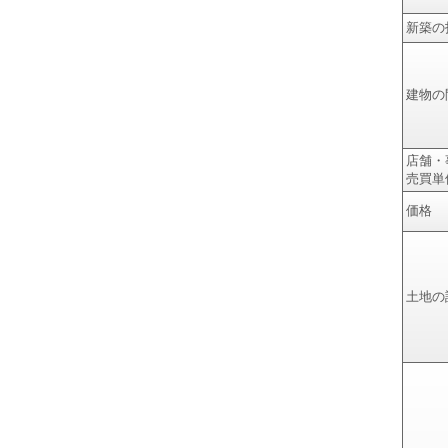
新築の
建物の
店舗・
売買単
価格
土地の