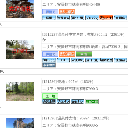
エリア：安曇野市穂高有明3454-86
礼
[591523] 温泉付中古戸建：敷地7805m2（2361坪
か
エリア：安曇野市穂高有明温泉郷：宮城7339-3、同
御礼
[121586] 売地：607㎡（183坪）
エリア：安曇野市穂高有明7990-3
中
[121596] 温泉付売地：969㎡（293.12坪）
エリア：安曇野市穂高有明9033-5