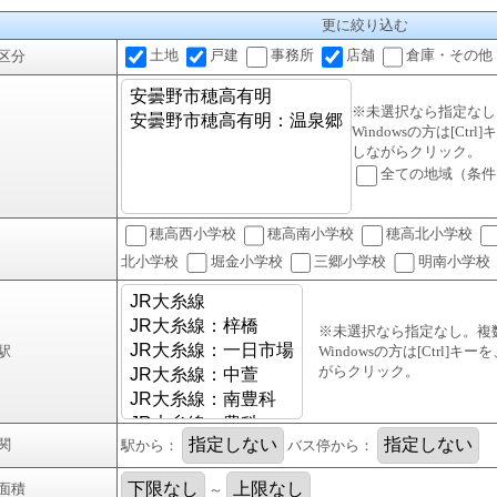
更に絞り込む
土地
戸建
事務所
店舗
倉庫・その他
区分
※未選択なら指定なし
Windowsの方は[Ctr
しながらクリック。
全ての地域（条件
穂高西小学校
穂高南小学校
穂高北小学校
北小学校
堀金小学校
三郷小学校
明南小学校
※未選択なら指定なし。複
駅
Windowsの方は[Ctrl]キ
がらクリック。
関
駅から：
バス停から：
面積
～