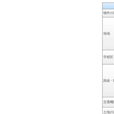
物件の
地域
学校区
路線・
交通機
土地の