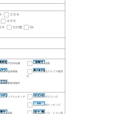
Ｋ
２ＤＫ
４ＤＫ
ＤＫ
その他
5K
戸別浄化槽
汲取
温泉権無
北アルプス眺望
可
事業用物件
システムキッチ
ガスコンロ
IHクッキング
汲取
バス・トイレ別