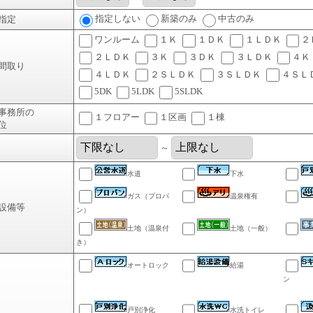
指定しない
新築のみ
中古のみ
指定
ワンルーム
１Ｋ
１ＤＫ
１ＬＤＫ
２
２ＬＤＫ
３Ｋ
３ＤＫ
３ＬＤＫ
４Ｋ
間取り
４ＬＤＫ
２ＳＬＤＫ
３ＳＬＤＫ
４ＳＬ
5DK
5LDK
5SLDK
事務所の
１フロアー
１区画
１棟
位
～
水道
下水
ガス（プロパ
温泉権有
設備等
ン）
土地（温泉付
土地（一般）
き）
オートロック
給湯
ン
戸別浄化
水洗トイレ