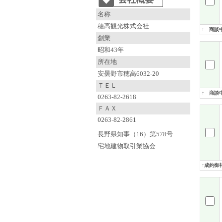
名称
穂高観光株式会社
↑ 商談
創業
昭和43年
所在地
安曇野市穂高6032-20
ＴＥＬ
↑ 商談
0263-82-2618
ＦＡＸ
0263-82-2861
長野県知事（16）第578号
宅地建物取引業協会
↑成約御