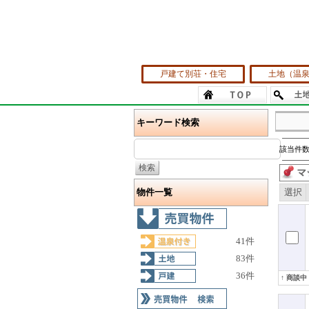
戸建て別荘・住宅
土地（温
キーワード検索
該当件数
物件一覧
選択
41件
83件
36件
↑ 商談中