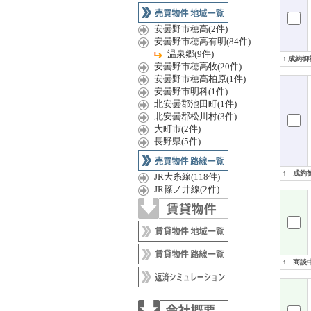
安曇野市穂高(2件)
安曇野市穂高有明(84件)
温泉郷(9件)
↑ 成約御
安曇野市穂高牧(20件)
安曇野市穂高柏原(1件)
安曇野市明科(1件)
北安曇郡池田町(1件)
北安曇郡松川村(3件)
大町市(2件)
長野県(5件)
↑ 成約
JR大糸線(118件)
JR篠ノ井線(2件)
↑ 商談