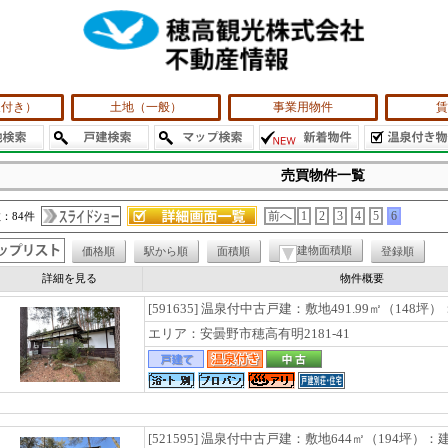
泉付き）
土地（一般）
事業用物件
賃
売買物件一覧
：84件
前へ
1
2
3
4
5
6
建物面積順
価格順
駅から順
面積順
登録順
詳細を見る
物件概要
[591635] 温泉付中古戸建：敷地491.99㎡（148坪）
エリア：安曇野市穂高有明2181-41
[521595] 温泉付中古戸建：敷地644㎡（194坪）：建