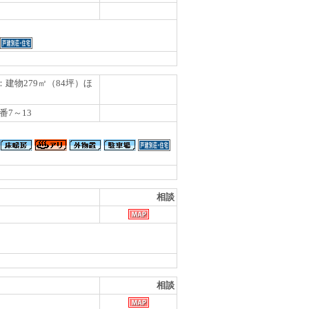
）：建物279㎡（84坪）ほ
番7～13
相談
相談