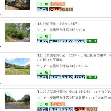
中
[121569] 売地：545㎡(164坪）
エリア：安曇野市穂高有明7717-8
中
[121405] 売地506m2（153坪）。南が田園で
方に開けた平坦地。
エリア：安曇野市穂高有明5718-162
礼
[111101] 温泉付売地1464m2（442坪）しゃくな
エリア：安曇野市穂高有明温泉郷：まほろば地区3613