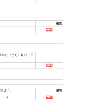
相談
視界、陽当たりともに良好。四
げの湯近く。
相談
-13