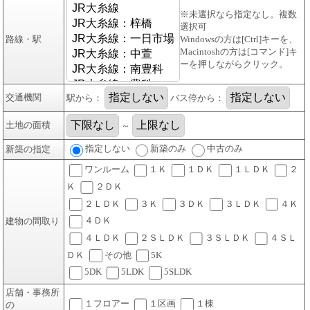
※未選択なら指定なし。複数
選択可
路線・駅
Windowsの方は[Ctrl]キーを、
Macintoshの方は[コマンド]キ
ーを押しながらクリック。
交通機関
駅から：
バス停から：
土地の面積
～
指定しない
新築のみ
中古のみ
新築の指定
ワンルーム
１Ｋ
１ＤＫ
１ＬＤＫ
２
Ｋ
２ＤＫ
２ＬＤＫ
３Ｋ
３ＤＫ
３ＬＤＫ
４Ｋ
４ＤＫ
建物の間取り
４ＬＤＫ
２ＳＬＤＫ
３ＳＬＤＫ
４ＳＬ
ＤＫ
その他
5K
5DK
5LDK
5SLDK
店舗・事務所
１フロアー
１区画
１棟
の