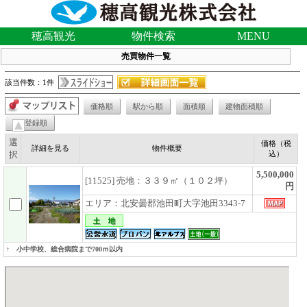
穂高観光
物件検索
MENU
売買物件一覧
該当件数：1件
価格順
駅から順
面積順
建物面積順
登録順
選
価格（税
詳細を見る
物件概要
択
込）
5,500,000
[11525] 売地：３３９㎡（１０２坪）
円
エリア：北安曇郡池田町大字池田3343-7
↑ 小中学校、総合病院まで700ｍ以内