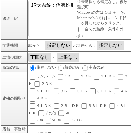
※未選択なら指定なし。複数
選択可
Windowsの方は[Ctrl]キーを、
Macintoshの方は[コマンド]キ
路線・駅
ーを押しながらクリック。
全ての路線（条件を外
す）
交通機関
駅から：
バス停から：
土地の面積
～
指定しない
新築のみ
中古のみ
新築の指定
ワンルーム
１Ｋ
１ＤＫ
１ＬＤＫ
２
Ｋ
２ＤＫ
２ＬＤＫ
３Ｋ
３ＤＫ
３ＬＤＫ
４Ｋ
４ＤＫ
建物の間取り
４ＬＤＫ
２ＳＬＤＫ
３ＳＬＤＫ
４ＳＬ
ＤＫ
その他
5K
5DK
5LDK
5SLDK
店舗・事務所