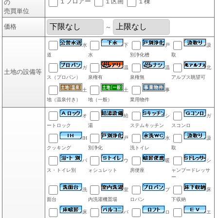
１フロアー
１区画
１棟
の
売買単位
価格
～
水
下
戸
汲
道
水
別浄化槽
取
ガ
温
温
北
土地の設備等
ス（プロパン）
泉権有
泉権無
アルプス眺望可
土
土
事
地（温泉付き）
地（一般）
業用物件
オ
給
シ
ガ
ートロック
湯
ステムキッチン
スコンロ
IH
戸
水
汲
クッキング
別浄化
洗トイレ
取
バ
ウ
暖
シ
ス・トイレ別
ォシュレット
房便座
ャンプードレッサ
ー
洗
室
プ
床
面台
内洗濯機置場
ロパン
下収納
床
バ
ロ
エ