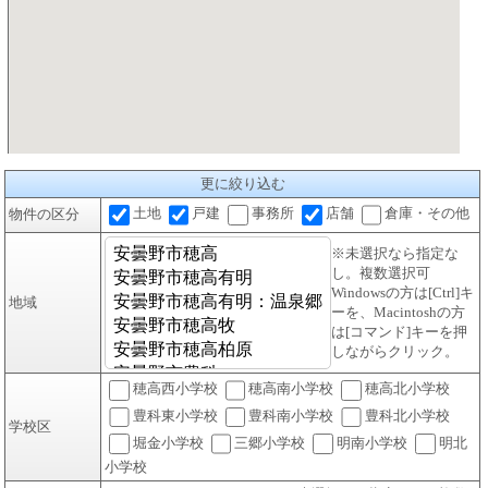
更に絞り込む
土地
戸建
事務所
店舗
倉庫・その他
物件の区分
※未選択なら指定な
し。複数選択可
Windowsの方は[Ctrl]キ
地域
ーを、Macintoshの方
は[コマンド]キーを押
しながらクリック。
穂高西小学校
穂高南小学校
穂高北小学校
豊科東小学校
豊科南小学校
豊科北小学校
学校区
堀金小学校
三郷小学校
明南小学校
明北
小学校