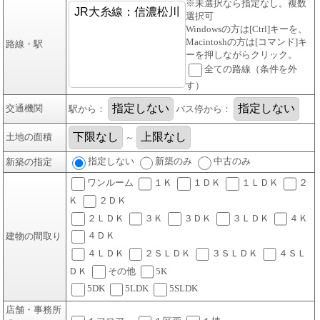
※未選択なら指定なし。複数
選択可
Windowsの方は[Ctrl]キーを、
Macintoshの方は[コマンド]キ
路線・駅
ーを押しながらクリック。
全ての路線（条件を外
す）
交通機関
駅から：
バス停から：
土地の面積
～
指定しない
新築のみ
中古のみ
新築の指定
ワンルーム
１Ｋ
１ＤＫ
１ＬＤＫ
２
Ｋ
２ＤＫ
２ＬＤＫ
３Ｋ
３ＤＫ
３ＬＤＫ
４Ｋ
４ＤＫ
建物の間取り
４ＬＤＫ
２ＳＬＤＫ
３ＳＬＤＫ
４ＳＬ
ＤＫ
その他
5K
5DK
5LDK
5SLDK
店舗・事務所