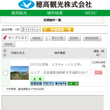
穂高観光
物件検索
MENU
売買物件一覧
該当件数：1件
駅から順
価格順
面積順
建物面積順
登録順
選
価格（税
詳細を見る
物件概要
択
込）
5,500,000
[11525] 売地：３３９㎡（１０２坪）
円
エリア：北安曇郡池田町大字池田3343-7
↑ 小中学校、総合病院まで700ｍ以内