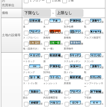
１フロアー
１区画
１棟
の
売買単位
価格
～
水
下
戸
汲
道
水
別浄化槽
取
ガ
温
温
北
土地の設備等
ス（プロパン）
泉権有
泉権無
アルプス眺望可
土
土
事
地（温泉付き）
地（一般）
業用物件
オ
給
シ
ガ
ートロック
湯
ステムキッチン
スコンロ
IH
戸
水
汲
クッキング
別浄化
洗トイレ
取
バ
ウ
暖
シ
ス・トイレ別
ォシュレット
房便座
ャンプードレッサ
ー
洗
室
プ
床
面台
内洗濯機置場
ロパン
下収納
床
バ
ロ
エ