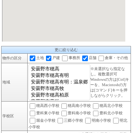
更に絞り込む
土地
戸建
事務所
店舗
倉庫・その他
物件の区分
※未選択なら指定な
し。複数選択可
Windowsの方は[Ctrl]キ
地域
ーを、Macintoshの方
は[コマンド]キーを押
しながらクリック。
穂高西小学校
穂高南小学校
穂高北小学校
豊科東小学校
豊科南小学校
豊科北小学校
学校区
堀金小学校
三郷小学校
明南小学校
明北
小学校