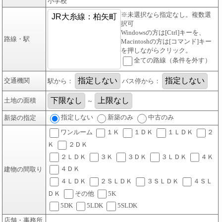
小学校
※未選択なら指定なし。複数選
択可
Windowsの方は[Ctrl]キーを、
路線・駅
Macintoshの方は[コマンド]キー
を押しながらクリック。
全ての路線（条件を外す）
交通機関
駅から：
バス停から：
土地の面積
～
指定しない
新築のみ
中古のみ
新築の指定
ワンルーム
１Ｋ
１ＤＫ
１ＬＤＫ
２
Ｋ
２ＤＫ
２ＬＤＫ
３Ｋ
３ＤＫ
３ＬＤＫ
４Ｋ
４ＤＫ
建物の間取り
４ＬＤＫ
２ＳＬＤＫ
３ＳＬＤＫ
４ＳＬ
ＤＫ
その他
5K
5DK
5LDK
5SLDK
店舗・事務所