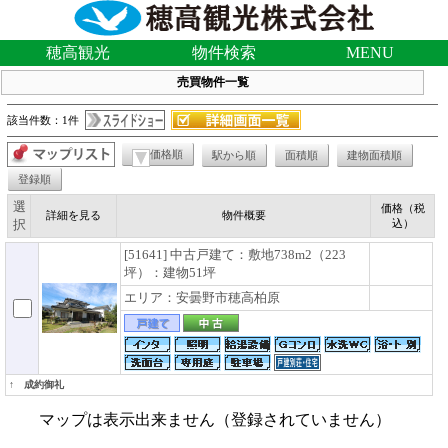
穂高観光
物件検索
MENU
売買物件一覧
該当件数：1件
価格順
駅から順
面積順
建物面積順
登録順
選
価格（税
詳細を見る
物件概要
択
込）
[51641] 中古戸建て：敷地738m2（223
坪）：建物51坪
エリア：安曇野市穂高柏原
↑ 成約御礼