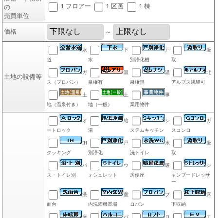
１フロアー
１区画
１棟
の
売買単位
価格
～
水
下
戸
汲
道
水
別浄化槽
取
ガ
温
温
北
土地の設備等
ス（プロパン）
泉権有
泉権無
アルプス眺望可
土
土
事
地（温泉付き）
地（一般）
業用物件
オ
給
シ
ガ
ートロック
湯
ステムキッチン
スコンロ
IH
戸
水
汲
クッキング
別浄化
洗トイレ
取
バ
ウ
暖
シ
ス・トイレ別
ォシュレット
房便座
ャンプードレッサ
ー
洗
室
プ
床
面台
内洗濯機置場
ロパン
下収納
床
バ
ロ
エ