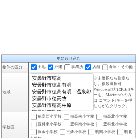
更に絞り込む
土地
戸建
事務所
店舗
倉庫・その他
物件の区分
※未選択なら指定な
し。複数選択可
Windowsの方は[Ctrl]キ
地域
ーを、Macintoshの方
は[コマンド]キーを押
しながらクリック。
穂高西小学校
穂高南小学校
穂高北小学校
豊科東小学校
豊科南小学校
豊科北小学校
学校区
堀金小学校
三郷小学校
明南小学校
明北