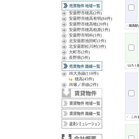
安曇野市穂高(2件)
安曇野市穂高有明(84件)
安曇野市穂高牧(20件)
↑ 穂高
安曇野市穂高柏原(1件)
安曇野市明科(1件)
北安曇郡池田町(1件)
北安曇郡松川村(3件)
大町市(2件)
長野県(5件)
↑山ろく
JR大糸線(118件)
穂高(45件)
JR篠ノ井線(2件)
↑ この