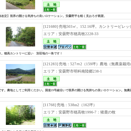
格改定】視界の開ける気持ちの良いロケーション。安曇野平を軽く見おろす眺望。
[121680] 売地503㎡。152.16坪。カントリービ
エリア：安曇野市穂高牧2228-33
り。穂高カントリーに近い 別荘地の一角です！
[121283] 売地：527ｍ2（159坪）農地（無農薬
エリア：安曇野市明科南陸郷238-1
です。農地としてご利用ください。国道19号線沿いで視界の開ける気持ちの良いロケーション。無
[11768] 売地：538m2（162坪）
エリア：安曇野市穂高牧1996-7：猪鹿の牧