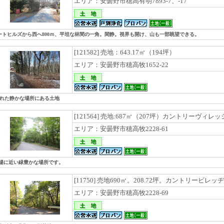
エリア：安曇野市穂高有明7893-7、-17
ートヒルズから西へ800ｍ、平坦な林間の一角。閑静。視界も開け、山も一部眺望できる。
[121582] 売地：643.17㎡（194坪）
エリア：安曇野市穂高牧1652-22
れた静かな場所にある土地
[121564] 売地:687㎡（207坪）カントリーヴィレ
エリア：安曇野市穂高牧2228-61
フ場に近い緑豊かな場所です。
[11750] 売地690㎡。208.72坪。カントリービレ
エリア：安曇野市穂高牧2228-69