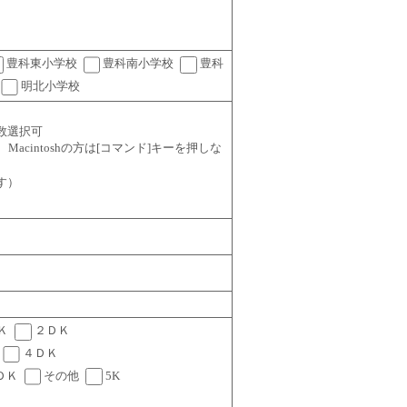
豊科東小学校
豊科南小学校
豊科
明北小学校
数選択可
ーを、Macintoshの方は[コマンド]キーを押しな
す）
Ｋ
２ＤＫ
４ＤＫ
ＤＫ
その他
5K