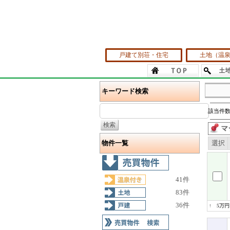
戸建て別荘・住宅
土地（温
キーワード検索
該当件数
物件一覧
選択
41件
83件
36件
↑ 5万