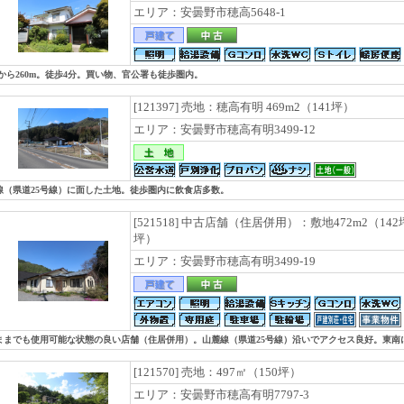
エリア：安曇野市穂高5648-1
駅から260m。徒歩4分。買い物、官公署も徒歩圏内。
[121397] 売地：穂高有明 469m2（141坪）
エリア：安曇野市穂高有明3499-12
線（県道25号線）に面した土地。徒歩圏内に飲食店多数。
[521518] 中古店舗（住居併用）：敷地472m2（142
坪）
エリア：安曇野市穂高有明3499-19
ままでも使用可能な状態の良い店舗（住居併用）。山麓線（県道25号線）沿いでアクセス良好。東南
[121570] 売地：497㎡（150坪）
エリア：安曇野市穂高有明7797-3