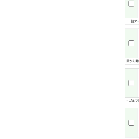
↑ 旧ア
里から離
↑ ゴル