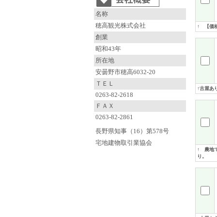
名称
穂高観光株式会社
↑ 【価
創業
昭和43年
所在地
安曇野市穂高6032-20
ＴＥＬ
↑古屋あ
0263-82-2618
ＦＡＸ
0263-82-2861
長野県知事（16）第578号
宅地建物取引業協会
↑ 農地
り。