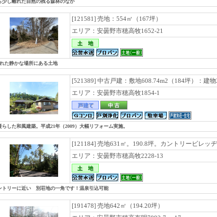
ら少し離れた自然の残る森林のなか
[121581] 売地：554㎡（167坪）
エリア：安曇野市穂高牧1652-21
れた静かな場所にある土地
[521389] 中古戸建：敷地608.74m2（184坪）：建物
エリア：安曇野市穂高牧1854-1
凝らした和風建築。平成21年（2009）大幅リフォーム実施。
[121184] 売地631㎡。190.8坪。カントリービレ
エリア：安曇野市穂高牧2228-13
ントリーに近い 別荘地の一角です！温泉引込可能
[191478] 売地642㎡（194.20坪）