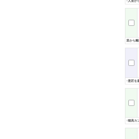
↑人里か
里から離
↑意匠を
↑穂高カ