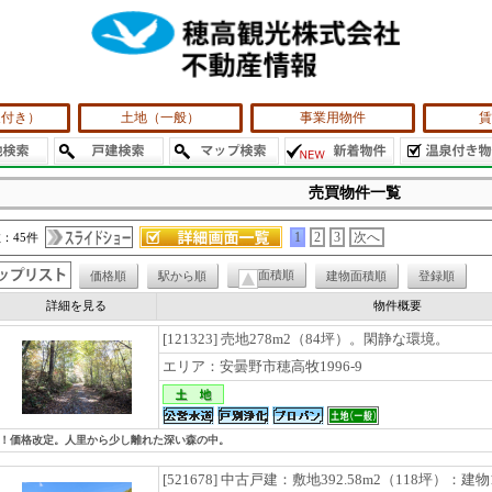
泉付き）
土地（一般）
事業用物件
賃
売買物件一覧
：45件
1
2
3
次へ
面積順
価格順
駅から順
建物面積順
登録順
詳細を見る
物件概要
[121323] 売地278m2（84坪）。閑静な環境。
エリア：安曇野市穂高牧1996-9
円！価格改定。人里から少し離れた深い森の中。
[521678] 中古戸建：敷地392.58m2（118坪）：建物