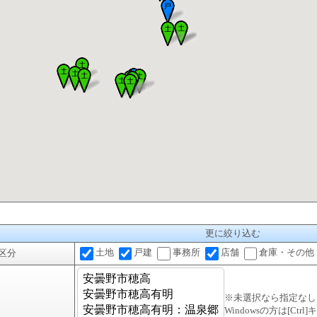
更に絞り込む
土地
戸建
事務所
店舗
倉庫・その他
区分
※未選択なら指定なし
Windowsの方は[Ctr