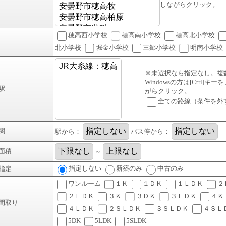
しながらクリック。
穂高西小学校
穂高南小学校
穂高北小学校
北小学校
堀金小学校
三郷小学校
明南小学校
※未選択なら指定なし。複
Windowsの方は[Ctrl]キ
駅
がらクリック。
全ての路線（条件を外
関
駅から：
バス停から：
面積
～
指定しない
新築のみ
中古のみ
指定
ワンルーム
１Ｋ
１ＤＫ
１ＬＤＫ
２
２ＬＤＫ
３Ｋ
３ＤＫ
３ＬＤＫ
４Ｋ
間取り
４ＬＤＫ
２ＳＬＤＫ
３ＳＬＤＫ
４ＳＬ
5DK
5LDK
5SLDK