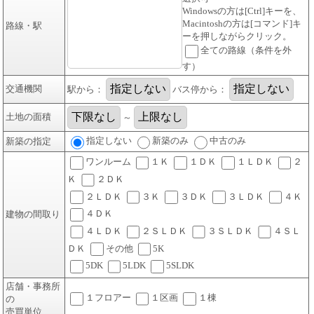
Windowsの方は[Ctrl]キーを、
Macintoshの方は[コマンド]キ
路線・駅
ーを押しながらクリック。
全ての路線（条件を外
す）
交通機関
駅から：
バス停から：
土地の面積
～
指定しない
新築のみ
中古のみ
新築の指定
ワンルーム
１Ｋ
１ＤＫ
１ＬＤＫ
２
Ｋ
２ＤＫ
２ＬＤＫ
３Ｋ
３ＤＫ
３ＬＤＫ
４Ｋ
４ＤＫ
建物の間取り
４ＬＤＫ
２ＳＬＤＫ
３ＳＬＤＫ
４ＳＬ
ＤＫ
その他
5K
5DK
5LDK
5SLDK
店舗・事務所
１フロアー
１区画
１棟
の
売買単位