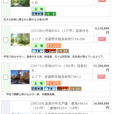
ヶ丘
↑広大な松林に囲まれた静かな土地182坪
6,150,000
[121382] 売地456㎡（137坪）温泉付き。
円
エリア：安曇野市穂高有明5718-208
↑平坦で住みやすい。温泉付き土地。南道路。元々は別荘地、定住者が増えているエリア。
[191711] 売地1657㎡（501坪）温泉付
11,500,000
円
き。
エリア：安曇野市穂高有明7392-2
↑ 平坦で閑静な林のなかの一角、未舗装道路。
[591559] 温泉付中古戸建：敷地1063㎡
16,000,000
円
（321坪）：建物59.62㎡（18坪）