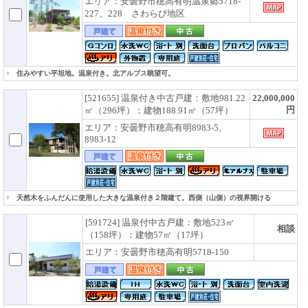
エリア：安曇野市穂高有明温泉郷5718-
227、228 さわらび地区
↑ 住みやすい平坦地。温泉付き。北アルプス眺望可。
[521655] 温泉付き中古戸建：敷地981.22
22,000,000
円
㎡（296坪）：建物188.91㎡（57坪）
エリア：安曇野市穂高有明8983-5、
8983-12
↑ 天然木をふんだんに使用した大きな温泉付き２階建て。西側（山側）の視界開ける
[591724] 温泉付中古戸建：敷地523㎡
相談
（158坪）：建物57㎡（17坪）
エリア：安曇野市穂高有明5718-150