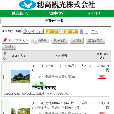
穂高観光
物件検索
MENU
売買物件一覧
1
2
次へ
該当件数：16件
価格順
駅から順
面積順
建物面積順
登録順
選
価格（税
詳細を見る
物件概要
択
込）
[111084] 386m2。（116.76坪）。大木あ
1,200,000
円
り
エリア：安曇野市穂高有明8882-1
↑山麓線より東、大きな木のある土地。セットバックあり。
[111024] 売地1486㎡（449坪）。渓流に
1,800,000
円
近い別荘地。県道から100ｍ入る。
エリア：安曇野市穂高有明7265-2，3