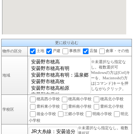
更に絞り込む
土地
戸建
事務所
店舗
倉庫・その他
物件の区分
※未選択なら指定な
し。複数選択可
Windowsの方は[Ctrl]キ
地域
ーを、Macintoshの方
は[コマンド]キーを押
しながらクリック。
穂高西小学校
穂高南小学校
穂高北小学校
豊科東小学校
豊科南小学校
豊科北小学校
学校区
堀金小学校
三郷小学校
明南小学校
明北
小学校
※未選択なら指定なし。複数
選択可