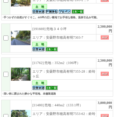
↑手つかずの自然がすぐそこ。449坪の広い敷地でお手頃な価格。温泉引込み可能。
2,500,000
[191669] 売地３４０坪
円
エリア：安曇野市穂高有明7303-7
2,500,000
[11762] 売地：352m2（106坪）
円
エリア：安曇野市穂高有明7355-28：鈴玲
ヶ丘
↑深い林に囲まれた静かな平坦地、未舗装道路
3,000,000
[11480] 売地：440m2（133.1坪）
円
エリア：安曇野市穂高有明7553-62：鈴玲