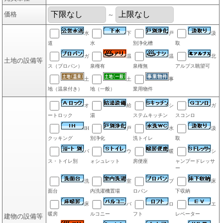
価格
～
水
下
戸
汲
道
水
別浄化槽
取
ガ
温
温
北
土地の設備等
ス（プロパン）
泉権有
泉権無
アルプス眺望可
土
土
事
地（温泉付き）
地（一般）
業用物件
オ
給
シ
ガ
ートロック
湯
ステムキッチン
スコンロ
IH
戸
水
汲
クッキング
別浄化
洗トイレ
取
バ
ウ
暖
シ
ス・トイレ別
ォシュレット
房便座
ャンプードレッサ
ー
洗
室
プ
床
面台
内洗濯機置場
ロパン
下収納
床
バ
ロ
エ
暖房
ルコニー
フト
レベーター
建物の設備等