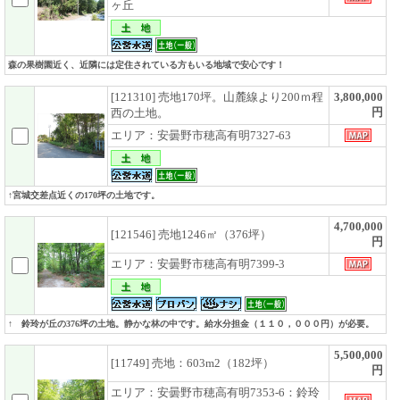
ヶ丘
森の果樹園近く、近隣には定住されている方もいる地域で安心です！
[121310] 売地170坪。山麓線より200ｍ程
3,800,000
円
西の土地。
エリア：安曇野市穂高有明7327-63
↑宮城交差点近くの170坪の土地です。
4,700,000
[121546] 売地1246㎡（376坪）
円
エリア：安曇野市穂高有明7399-3
↑ 鈴玲が丘の376坪の土地。静かな林の中です。給水分担金（１１０，０００円）が必要。
5,500,000
[11749] 売地：603m2（182坪）
円
エリア：安曇野市穂高有明7353-6：鈴玲