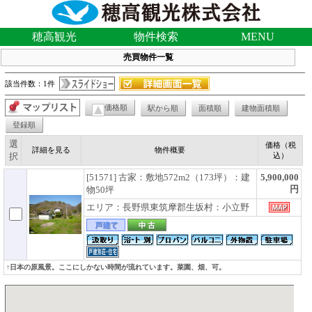
穂高観光
物件検索
MENU
売買物件一覧
該当件数：1件
価格順
駅から順
面積順
建物面積順
登録順
選
価格（税
詳細を見る
物件概要
択
込）
[51571] 古家：敷地572m2（173坪）：建
5,900,000
円
物50坪
エリア：長野県東筑摩郡生坂村：小立野
↑日本の原風景。ここにしかない時間が流れています。菜園、畑、可。