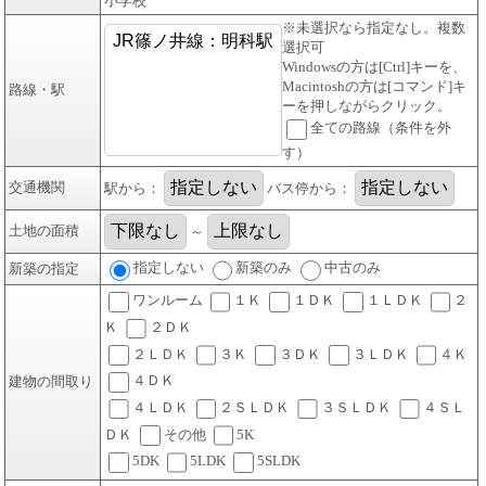
小学校
※未選択なら指定なし。複数
選択可
Windowsの方は[Ctrl]キーを、
Macintoshの方は[コマンド]キ
路線・駅
ーを押しながらクリック。
全ての路線（条件を外
す）
交通機関
駅から：
バス停から：
土地の面積
～
指定しない
新築のみ
中古のみ
新築の指定
ワンルーム
１Ｋ
１ＤＫ
１ＬＤＫ
２
Ｋ
２ＤＫ
２ＬＤＫ
３Ｋ
３ＤＫ
３ＬＤＫ
４Ｋ
４ＤＫ
建物の間取り
４ＬＤＫ
２ＳＬＤＫ
３ＳＬＤＫ
４ＳＬ
ＤＫ
その他
5K
5DK
5LDK
5SLDK