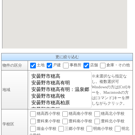
更に絞り込む
土地
戸建
事務所
店舗
倉庫・その他
物件の区分
※未選択なら指定な
し。複数選択可
Windowsの方は[Ctrl]キ
地域
ーを、Macintoshの方
は[コマンド]キーを押
しながらクリック。
穂高西小学校
穂高南小学校
穂高北小学校
豊科東小学校
豊科南小学校
豊科北小学校
学校区
堀金小学校
三郷小学校
明南小学校
明北