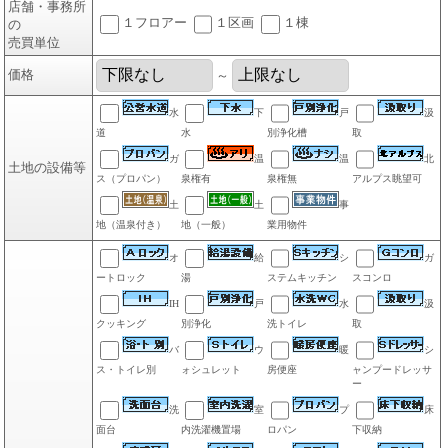
店舗・事務所
１フロアー
１区画
１棟
の
売買単位
価格
～
水
下
戸
汲
道
水
別浄化槽
取
ガ
温
温
北
土地の設備等
ス（プロパン）
泉権有
泉権無
アルプス眺望可
土
土
事
地（温泉付き）
地（一般）
業用物件
オ
給
シ
ガ
ートロック
湯
ステムキッチン
スコンロ
IH
戸
水
汲
クッキング
別浄化
洗トイレ
取
バ
ウ
暖
シ
ス・トイレ別
ォシュレット
房便座
ャンプードレッサ
ー
洗
室
プ
床
面台
内洗濯機置場
ロパン
下収納