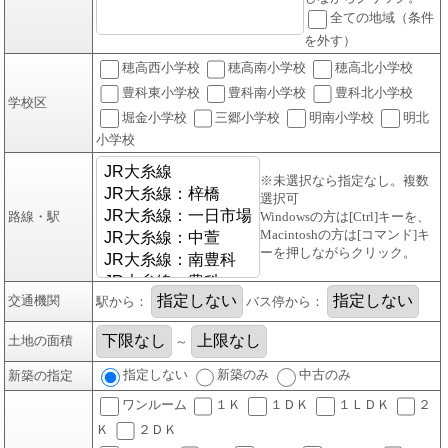
全ての地域（条件
を外す）
穂高西小学校
穂高南小学校
穂高北小学校
豊科東小学校
豊科南小学校
豊科北小学校
学校区
堀金小学校
三郷小学校
明南小学校
明北
小学校
※未選択なら指定なし。複数
選択可
路線・駅
Windowsの方は[Ctrl]キーを、
Macintoshの方は[コマンド]キ
ーを押しながらクリック。
交通機関
駅から：
バス停から：
土地の面積
～
指定しない
新築のみ
中古のみ
新築の指定
ワンルーム
１Ｋ
１ＤＫ
１ＬＤＫ
２
Ｋ
２ＤＫ