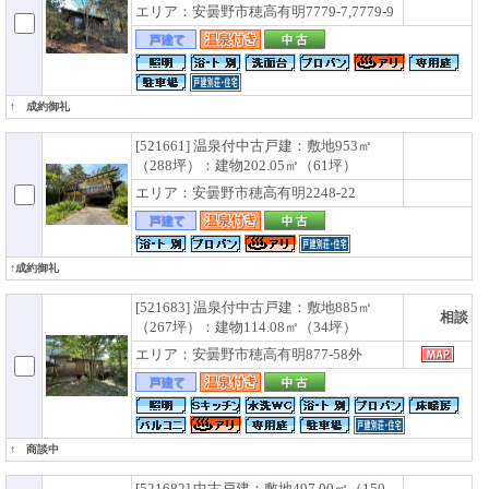
エリア：安曇野市穂高有明7779-7,7779-9
↑ 成約御礼
[521661] 温泉付中古戸建：敷地953㎡
（288坪）：建物202.05㎡（61坪）
エリア：安曇野市穂高有明2248-22
↑成約御礼
[521683] 温泉付中古戸建：敷地885㎡
相談
（267坪）：建物114.08㎡（34坪）
エリア：安曇野市穂高有明877-58外
↑ 商談中
[521682] 中古戸建：敷地497.00㎡（150