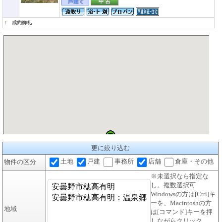
↑ 成約御礼
更に絞り込む
土地
戸建
事務所
店舗
倉庫・その他
物件の区分
※未選択なら指定な
し。複数選択可
Windowsの方は[Ctrl]キ
ーを、Macintoshの方
地域
は[コマンド]キーを押
しながらクリック。