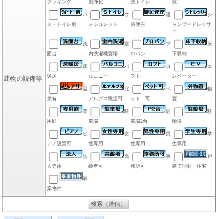
クッキング
別浄化
洗トイレ
取
バ
ウ
暖
シ
ス・トイレ別
ォシュレット
房便座
ャンプードレッサ
ー
洗
室
プ
床
面台
内洗濯機置場
ロパン
下収納
床
バ
ロ
エ
暖房
ルコニー
フト
レベーター
建物の設備等
温
北
ペ
物
泉有
アルプス眺望可
ット 可
置
専
駐
駐
駐
用庭
車場
車場2台
輪場
ピ
女
男
学
アノ設置可
性専用
性専用
生専用
法
高
事
戸
人専用
齢者可
務所可
建て別荘・住宅
事
業物件