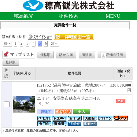
穂高観光
物件検索
MENU
売買物件一覧
該当件数：84件
前へ
1
2
3
4
5
6
次へ
建物面積順
価格順
駅から順
面積順
登録順
選
価格（税
詳細を見る
物件概要
択
込）
[521752] 温泉付中古旅館：敷地2807㎡
120,000,000
円
（849坪）：建物983㎡（297坪）
エリア：安曇野市穂高有明2177-18、
19、29
↑ 温泉付き旅館 建物の床面積は297坪。客室もきれい。