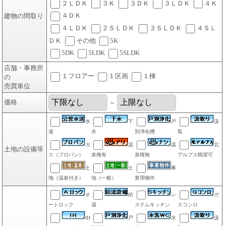
２ＬＤＫ
３Ｋ
３ＤＫ
３ＬＤＫ
４Ｋ
４ＤＫ
建物の間取り
４ＬＤＫ
２ＳＬＤＫ
３ＳＬＤＫ
４ＳＬ
ＤＫ
その他
5K
5DK
5LDK
5SLDK
店舗・事務所
１フロアー
１区画
１棟
の
売買単位
価格
～
水
下
戸
汲
道
水
別浄化槽
取
ガ
温
温
北
土地の設備等
ス（プロパン）
泉権有
泉権無
アルプス眺望可
土
土
事
地（温泉付き）
地（一般）
業用物件
オ
給
シ
ガ
ートロック
湯
ステムキッチン
スコンロ
IH
戸
水
汲