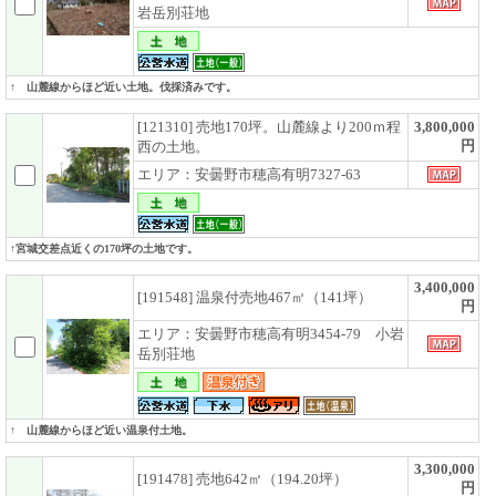
岩岳別荘地
↑ 山麓線からほど近い土地。伐採済みです。
[121310] 売地170坪。山麓線より200ｍ程
3,800,000
円
西の土地。
エリア：安曇野市穂高有明7327-63
↑宮城交差点近くの170坪の土地です。
3,400,000
[191548] 温泉付売地467㎡（141坪）
円
エリア：安曇野市穂高有明3454-79 小岩
岳別荘地
↑ 山麓線からほど近い温泉付土地。
3,300,000
[191478] 売地642㎡（194.20坪）
円