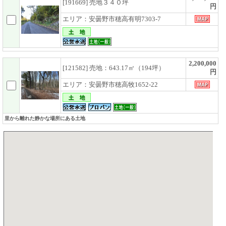
[191669] 売地３４０坪
円
エリア：安曇野市穂高有明7303-7
2,200,000
[121582] 売地：643.17㎡（194坪）
円
エリア：安曇野市穂高牧1652-22
里から離れた静かな場所にある土地