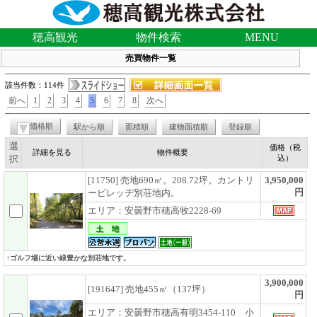
穂高観光
物件検索
MENU
売買物件一覧
該当件数：114件
前へ
1
2
3
4
5
6
7
8
次へ
価格順
駅から順
面積順
建物面積順
登録順
選
価格（税
詳細を見る
物件概要
択
込）
[11750] 売地690㎡。208.72坪。カントリ
3,950,000
円
ービレッヂ別荘地内。
エリア：安曇野市穂高牧2228-69
↑ゴルフ場に近い緑豊かな別荘地です。
3,900,000
[191647] 売地455㎡（137坪）
円
エリア：安曇野市穂高有明3454-110 小