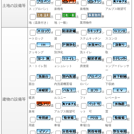
ガ
温
温
北
土地の設備等
ス（プロパン）
泉権有
泉権無
アルプス眺望可
土
土
事
地（温泉付き）
地（一般）
業用物件
オ
給
シ
ガ
ートロック
湯
ステムキッチン
スコンロ
IH
戸
水
汲
クッキング
別浄化
洗トイレ
取
バ
ウ
暖
シ
ス・トイレ別
ォシュレット
房便座
ャンプードレッサ
ー
洗
室
プ
床
面台
内洗濯機置場
ロパン
下収納
床
バ
ロ
エ
暖房
ルコニー
フト
レベーター
建物の設備等
温
北
ペ
物
泉有
アルプス眺望可
ット 可
置
専
駐
駐
駐
用庭
車場
車場2台
輪場
ピ
女
男
学