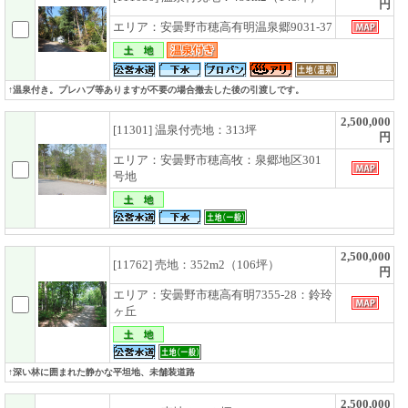
円
エリア：安曇野市穂高有明温泉郷9031-37
↑温泉付き。プレハブ等ありますが不要の場合撤去した後の引渡しです。
2,500,000
[11301] 温泉付売地：313坪
円
エリア：安曇野市穂高牧：泉郷地区301
号地
2,500,000
[11762] 売地：352m2（106坪）
円
エリア：安曇野市穂高有明7355-28：鈴玲
ヶ丘
↑深い林に囲まれた静かな平坦地、未舗装道路
2,500,000