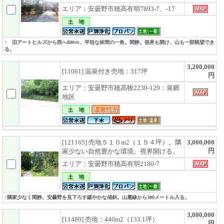
エリア：安曇野市穂高有明7893-7、-17
↑ 旧アートヒルズから西へ800ｍ、平坦な林間の一角。閑静。視界も開け、山も一部眺望でき
る。
3,200,000
[11061] 温泉付き売地：317坪
円
エリア：安曇野市穂高牧2230-129：泉郷
地区
[121165] 売地５１０m2（１５４坪）。隣
3,000,000
円
家少ない自然豊かな環境。視界開ける。
エリア：安曇野市穂高有明2180-7
↑隣家少なく閑静。安曇野を見下ろす緩やかな傾斜。山麓線から300メートル入る。
3,000,000
[11480] 売地：440m2（133.1坪）
円