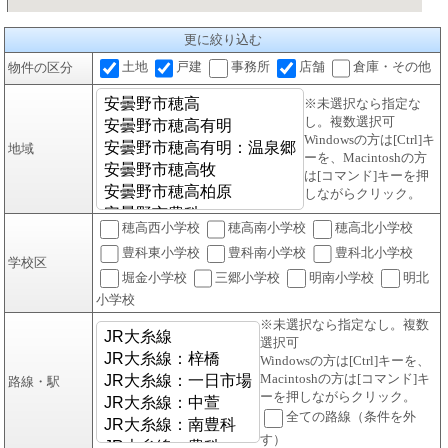
更に絞り込む
土地
戸建
事務所
店舗
倉庫・その他
物件の区分
※未選択なら指定な
し。複数選択可
Windowsの方は[Ctrl]キ
地域
ーを、Macintoshの方
は[コマンド]キーを押
しながらクリック。
穂高西小学校
穂高南小学校
穂高北小学校
豊科東小学校
豊科南小学校
豊科北小学校
学校区
堀金小学校
三郷小学校
明南小学校
明北
小学校
※未選択なら指定なし。複数
選択可
Windowsの方は[Ctrl]キーを、
Macintoshの方は[コマンド]キ
路線・駅
ーを押しながらクリック。
全ての路線（条件を外
す）