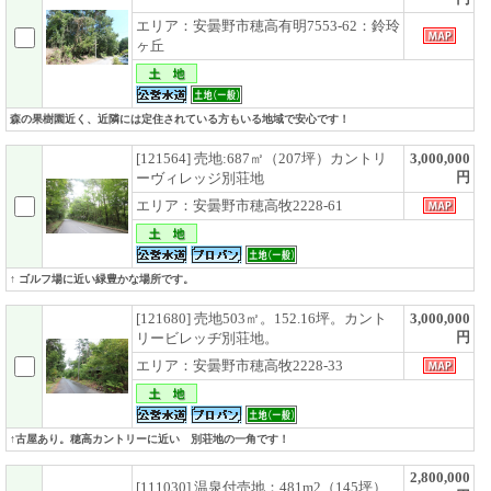
エリア：安曇野市穂高有明7553-62：鈴玲
ヶ丘
森の果樹園近く、近隣には定住されている方もいる地域で安心です！
[121564] 売地:687㎡（207坪）カントリ
3,000,000
円
ーヴィレッジ別荘地
エリア：安曇野市穂高牧2228-61
↑ ゴルフ場に近い緑豊かな場所です。
[121680] 売地503㎡。152.16坪。カント
3,000,000
円
リービレッヂ別荘地。
エリア：安曇野市穂高牧2228-33
↑古屋あり。穂高カントリーに近い 別荘地の一角です！
2,800,000
[111030] 温泉付売地：481m2（145坪）