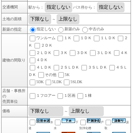
交通機関
駅から：
バス停から：
土地の面積
～
指定しない
新築のみ
中古のみ
新築の指定
ワンルーム
１Ｋ
１ＤＫ
１ＬＤＫ
２
Ｋ
２ＤＫ
２ＬＤＫ
３Ｋ
３ＤＫ
３ＬＤＫ
４Ｋ
４ＤＫ
建物の間取り
４ＬＤＫ
２ＳＬＤＫ
３ＳＬＤＫ
４ＳＬ
ＤＫ
その他
5K
5DK
5LDK
5SLDK
店舗・事務所
１フロアー
１区画
１棟
の
売買単位
価格
～
水
下
戸
汲
道
水
別浄化槽
取