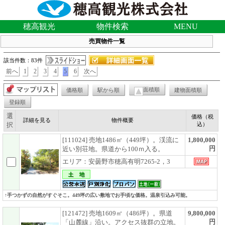
穂高観光
物件検索
MENU
売買物件一覧
該当件数：83件
前へ
1
2
3
4
5
6
次へ
面積順
価格順
駅から順
建物面積順
登録順
選
価格（税
詳細を見る
物件概要
択
込）
[111024] 売地1486㎡（449坪）。渓流に
1,800,000
円
近い別荘地。県道から100ｍ入る。
エリア：安曇野市穂高有明7265-2，3
↑手つかずの自然がすぐそこ。449坪の広い敷地でお手頃な価格。温泉引込み可能。
[121472] 売地1609㎡（486坪）。県道
9,800,000
円
「山麓線」沿い。アクセス抜群の立地。