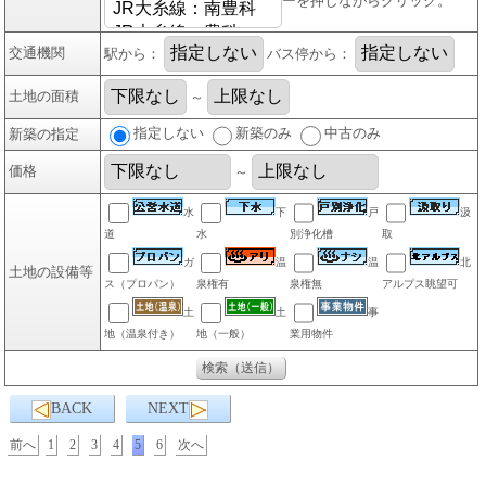
ーを押しながらクリック。
交通機関
駅から：
バス停から：
土地の面積
～
指定しない
新築のみ
中古のみ
新築の指定
価格
～
水
下
戸
汲
道
水
別浄化槽
取
ガ
温
温
北
土地の設備等
ス（プロパン）
泉権有
泉権無
アルプス眺望可
土
土
事
地（温泉付き）
地（一般）
業用物件
BACK
NEXT
前へ
1
2
3
4
5
6
次へ