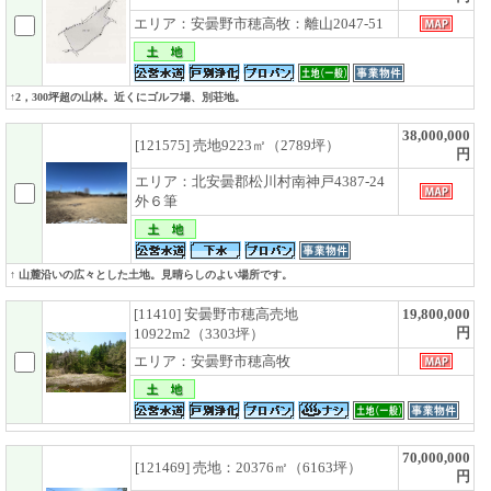
エリア：安曇野市穂高牧：離山2047-51
↑2，300坪超の山林。近くにゴルフ場、別荘地。
38,000,000
[121575] 売地9223㎡（2789坪）
円
エリア：北安曇郡松川村南神戸4387-24
外６筆
↑ 山麓沿いの広々とした土地。見晴らしのよい場所です。
[11410] 安曇野市穂高売地
19,800,000
円
10922m2（3303坪）
エリア：安曇野市穂高牧
70,000,000
[121469] 売地：20376㎡（6163坪）
円