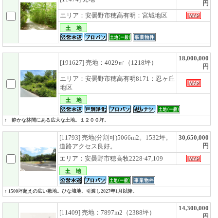
円
エリア：安曇野市穂高有明：宮城地区
18,000,000
[191627] 売地：4029㎡（1218坪）
円
エリア：安曇野市穂高有明8171：忍ヶ丘
地区
↑ 静かな林間にある広大な土地。１２００坪。
[11793] 売地(分割可)5066m2。1532坪。
30,650,000
円
道路アクセス良好。
エリア：安曇野市穂高牧2228-47,109
↑ 1500坪超えの広い敷地。ひな壇地。引渡し2027年1月以降。
14,300,000
[11409] 売地：7897m2（2388坪）
円