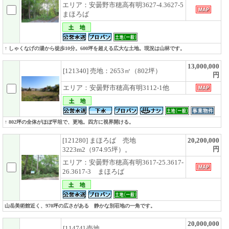
エリア：安曇野市穂高有明3627-4.3627-5
まほろば
↑ しゃくなげの湯から徒歩10分。600坪を超える広大な土地。現況は山林です。
13,000,000
[121340] 売地：2653㎡（802坪）
円
エリア：安曇野市穂高有明3112-1他
↑ 802坪の全体がほぼ平坦で、更地。四方に視界開ける。
[121280] まほろば 売地
20,200,000
円
3223m2（974.95坪）。
エリア：安曇野市穂高有明3617-25.3617-
26.3617-3 まほろば
山岳美術館近く、970坪の広さがある 静かな別荘地の一角です。
20,000,000
[11474] 売地