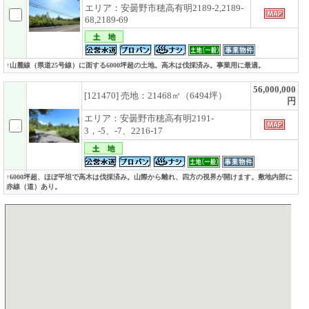
エリア：安曇野市穂高有明2189-2,2189-
68,2189-69
↑山麓線（県道25号線）に面する6000坪超の土地。高木は伐採済み。事業用に最適。
56,000,000
[121470] 売地：21468㎡（6494坪）
円
エリア：安曇野市穂高有明2191-
3，-5、-7、2216-17
↑6000坪超、ほぼ平坦で高木は伐採済み。山際から離れ、四方の視界が開けます。敷地内部に
赤線（道）あり。