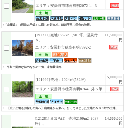
エリア：安曇野市穂高有明2072-1、3
↑「山麓線」（県道25号線）に面した好立地。ほぼ平坦で三角の地形。
[191711] 売地1657㎡（501坪）温泉付
11,500,000
円
き。
エリア：安曇野市穂高有明7392-2
↑ 平坦で閑静な林のなかの一角、未舗装道路。
5,000,000
[121666] 売地：1924㎡(582坪)
円
エリア：安曇野市穂高有明8764-1外５筆
↑ 【広い土地をお探しの方へ】山麓線から東へ。ひっそりとした立地の５８０坪の土地。
[121281] まほろば 売地2109m2（637
14,600,000
円
坪）。