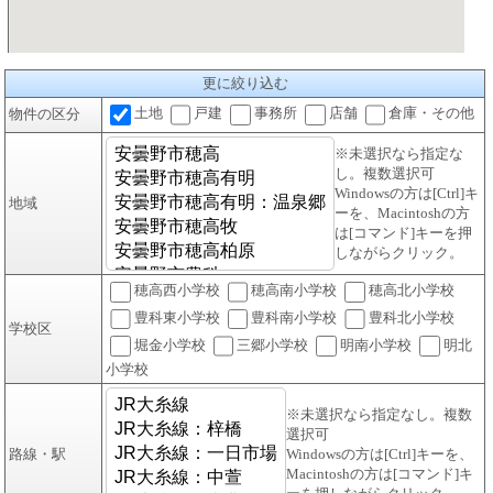
更に絞り込む
土地
戸建
事務所
店舗
倉庫・その他
物件の区分
※未選択なら指定な
し。複数選択可
Windowsの方は[Ctrl]キ
地域
ーを、Macintoshの方
は[コマンド]キーを押
しながらクリック。
穂高西小学校
穂高南小学校
穂高北小学校
豊科東小学校
豊科南小学校
豊科北小学校
学校区
堀金小学校
三郷小学校
明南小学校
明北
小学校
※未選択なら指定なし。複数
選択可
路線・駅
Windowsの方は[Ctrl]キーを、
Macintoshの方は[コマンド]キ