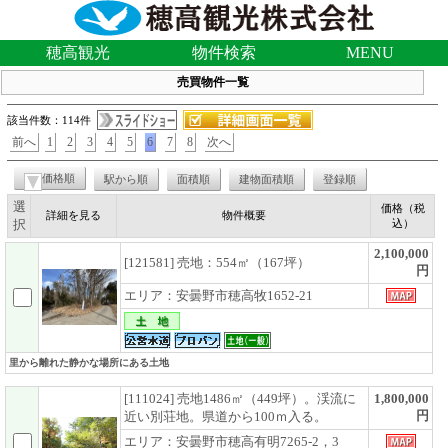
穂高観光
物件検索
MENU
売買物件一覧
該当件数：114件
前へ
1
2
3
4
5
6
7
8
次へ
価格順
駅から順
面積順
建物面積順
登録順
選
価格（税
詳細を見る
物件概要
択
込）
2,100,000
[121581] 売地：554㎡（167坪）
円
エリア：安曇野市穂高牧1652-21
里から離れた静かな場所にある土地
[111024] 売地1486㎡（449坪）。渓流に
1,800,000
円
近い別荘地。県道から100ｍ入る。
エリア：安曇野市穂高有明7265-2，3