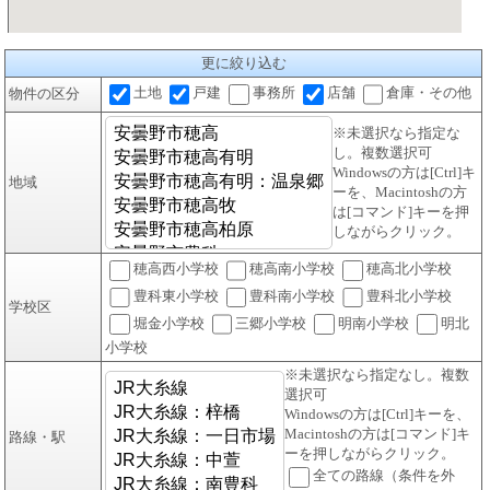
更に絞り込む
土地
戸建
事務所
店舗
倉庫・その他
物件の区分
※未選択なら指定な
し。複数選択可
Windowsの方は[Ctrl]キ
地域
ーを、Macintoshの方
は[コマンド]キーを押
しながらクリック。
穂高西小学校
穂高南小学校
穂高北小学校
豊科東小学校
豊科南小学校
豊科北小学校
学校区
堀金小学校
三郷小学校
明南小学校
明北
小学校
※未選択なら指定なし。複数
選択可
Windowsの方は[Ctrl]キーを、
Macintoshの方は[コマンド]キ
路線・駅
ーを押しながらクリック。
全ての路線（条件を外