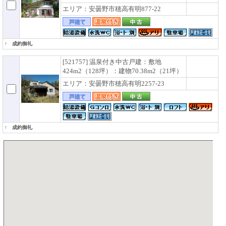
エリア：安曇野市穂高有明877-22
↑ 成約御礼
[521757] 温泉付き中古戸建：敷地
424m2（128坪）：建物70.38m2（21坪）
エリア：安曇野市穂高有明2257-23
↑ 成約御礼