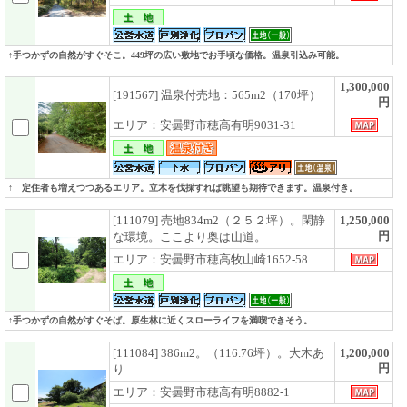
↑手つかずの自然がすぐそこ。449坪の広い敷地でお手頃な価格。温泉引込み可能。
1,300,000
[191567] 温泉付売地：565m2（170坪）
円
エリア：安曇野市穂高有明9031-31
↑ 定住者も増えつつあるエリア。立木を伐採すれば眺望も期待できます。温泉付き。
[111079] 売地834m2（２５２坪）。閑静
1,250,000
円
な環境。ここより奥は山道。
エリア：安曇野市穂高牧山崎1652-58
↑手つかずの自然がすぐそば。原生林に近くスローライフを満喫できそう。
[111084] 386m2。（116.76坪）。大木あ
1,200,000
円
り
エリア：安曇野市穂高有明8882-1