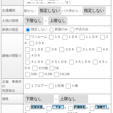
す）
交通機関
駅から：
バス停から：
土地の面積
～
指定しない
新築のみ
中古のみ
新築の指定
ワンルーム
１Ｋ
１ＤＫ
１ＬＤＫ
２
Ｋ
２ＤＫ
２ＬＤＫ
３Ｋ
３ＤＫ
３ＬＤＫ
４Ｋ
４ＤＫ
建物の間取り
４ＬＤＫ
２ＳＬＤＫ
３ＳＬＤＫ
４ＳＬ
ＤＫ
その他
5K
5DK
5LDK
5SLDK
店舗・事務所
１フロアー
１区画
１棟
の
売買単位
価格
～
水
下
戸
汲