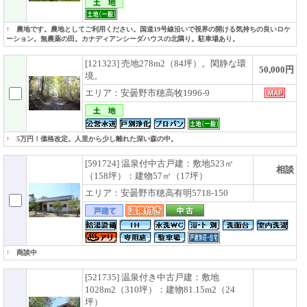
↑ 農地です。農地としてご利用ください。国道19号線沿いで視界の開ける気持ちの良いロケ
ーション。無農薬の田。カナディアンシーダハウスの北隣り。駐車場あり。
[121323] 売地278m2（84坪）。閑静な環
50,000円
境。
エリア：安曇野市穂高牧1996-9
↑ 5万円！価格改定。人里から少し離れた深い森の中。
[591724] 温泉付中古戸建：敷地523㎡
相談
（158坪）：建物57㎡（17坪）
エリア：安曇野市穂高有明5718-150
↑ 商談中
[521735] 温泉付き中古戸建：敷地
1028m2（310坪）：建物81.15m2（24
坪）