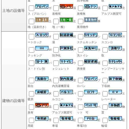
道
水
別浄化槽
取
ガ
温
温
北
土地の設備等
ス（プロパン）
泉権有
泉権無
アルプス眺望可
土
土
事
地（温泉付き）
地（一般）
業用物件
オ
給
シ
ガ
ートロック
湯
ステムキッチン
スコンロ
IH
戸
水
汲
クッキング
別浄化
洗トイレ
取
バ
ウ
暖
シ
ス・トイレ別
ォシュレット
房便座
ャンプードレッサ
ー
洗
室
プ
床
面台
内洗濯機置場
ロパン
下収納
床
バ
ロ
エ
暖房
ルコニー
フト
レベーター
建物の設備等
温
北
ペ
物
泉有
アルプス眺望可
ット 可
置
専
駐
駐
駐
用庭
車場
車場2台
輪場