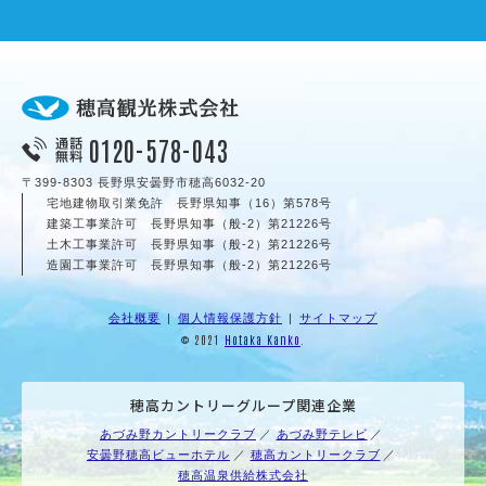
0120-578-043
〒399-8303 長野県安曇野市穂高6032-20
宅地建物取引業免許 長野県知事（16）第578号
建築工事業許可 長野県知事（般‐2）第21226号
土木工事業許可 長野県知事（般‐2）第21226号
造園工事業許可 長野県知事（般‐2）第21226号
会社概要
個人情報保護方針
サイトマップ
© 2021
Hotaka Kanko
.
穂高カントリーグループ関連企業
あづみ野カントリークラブ
あづみ野テレビ
安曇野穂高ビューホテル
穂高カントリークラブ
穂高温泉供給株式会社