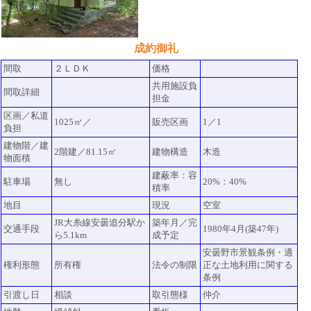
成約御礼
間取
２ＬＤＫ
価格
共用施設負
間取詳細
担金
区画／私道
1025㎡／
販売区画
1／1
負担
建物階／建
2階建／81.15㎡
建物構造
木造
物面積
建蔽率：容
駐車場
無し
20%：40%
積率
地目
現況
空室
JR大糸線安曇追分駅か
築年月／完
交通手段
1980年4月(築47年)
ら5.1km
成予定
安曇野市景観条例・適
権利形態
所有権
法令の制限
正な土地利用に関する
条例
引渡し日
相談
取引態様
仲介