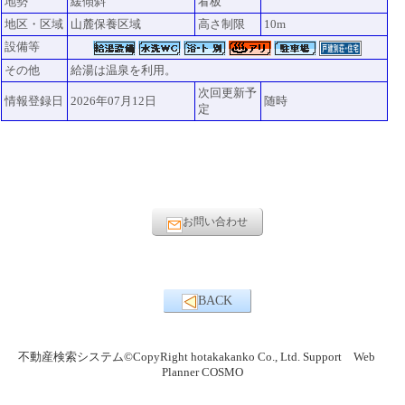
地勢
緩傾斜
看板
地区・区域
山麓保養区域
高さ制限
10m
設備等
その他
給湯は温泉を利用。
次回更新予
情報登録日
2026年07月12日
随時
定
お問い合わせ
BACK
不動産検索システム©CopyRight hotakakanko Co., Ltd. Support Web
Planner COSMO