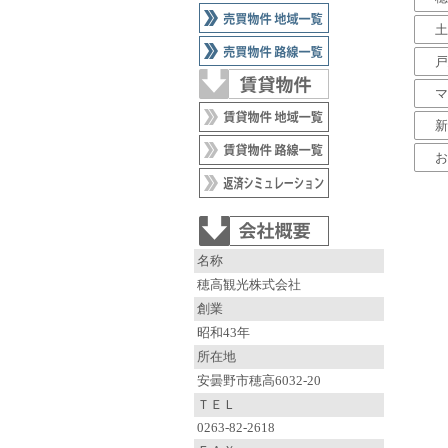
土
戸
マ
新
お
名称
穂高観光株式会社
創業
昭和43年
所在地
安曇野市穂高6032-20
ＴＥＬ
0263-82-2618