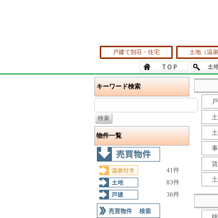
戸建て別荘・住宅
土地（温
キーワード検索
戸
土
土
物件一覧
事
賃
41件
土
83件
36件
穂