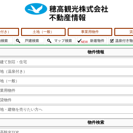
泉付き）
土地（一般）
事業用物件
賃
物件情報
建て別荘・住宅
地（温泉付き）
地（一般）
業用物件
貸物件
地・建物を売りたい方へ
物件検索
高観光TOP