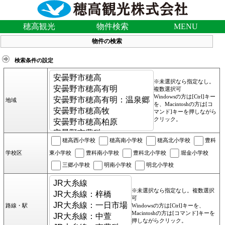
穂高観光
物件検索
MENU
物件の検索
検索条件の設定
※未選択なら指定なし。
複数選択可
Windowsの方は[Ctrl]キー
地域
を、Macintoshの方は[コ
マンド]キーを押しながら
クリック。
穂高西小学校
穂高南小学校
穂高北小学校
豊科
東小学校
豊科南小学校
豊科北小学校
堀金小学校
学校区
三郷小学校
明南小学校
明北小学校
※未選択なら指定なし。複数選択
可
路線・駅
Windowsの方は[Ctrl]キーを、
Macintoshの方は[コマンド]キーを
押しながらクリック。