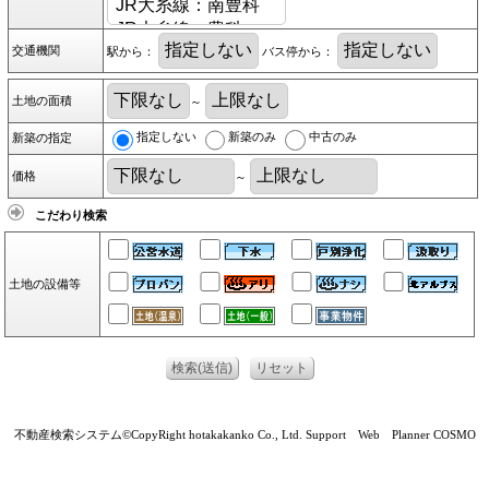
交通機関
駅から：
バス停から：
土地の面積
～
指定しない
新築のみ
中古のみ
新築の指定
価格
～
こだわり検索
土地の設備等
不動産検索システム©CopyRight hotakakanko Co., Ltd. Support Web Planner COSMO