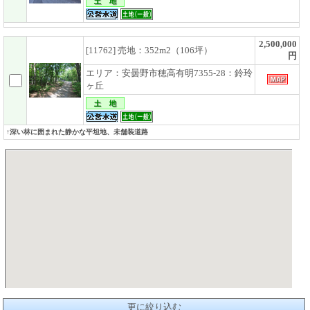
2,500,000
[11762] 売地：352m2（106坪）
円
エリア：安曇野市穂高有明7355-28：鈴玲
ヶ丘
↑深い林に囲まれた静かな平坦地、未舗装道路
更に絞り込む