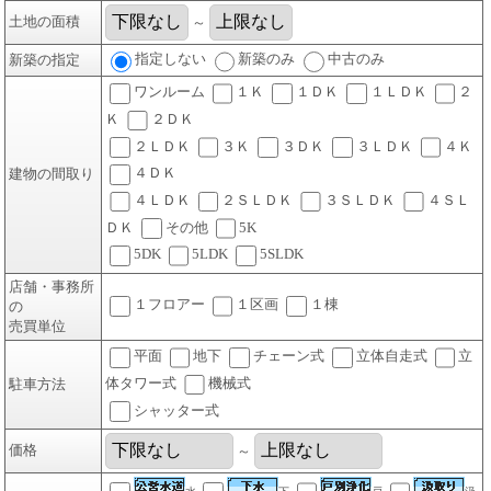
土地の面積
～
指定しない
新築のみ
中古のみ
新築の指定
ワンルーム
１Ｋ
１ＤＫ
１ＬＤＫ
２
Ｋ
２ＤＫ
２ＬＤＫ
３Ｋ
３ＤＫ
３ＬＤＫ
４Ｋ
４ＤＫ
建物の間取り
４ＬＤＫ
２ＳＬＤＫ
３ＳＬＤＫ
４ＳＬ
ＤＫ
その他
5K
5DK
5LDK
5SLDK
店舗・事務所
１フロアー
１区画
１棟
の
売買単位
平面
地下
チェーン式
立体自走式
立
体タワー式
機械式
駐車方法
シャッター式
価格
～