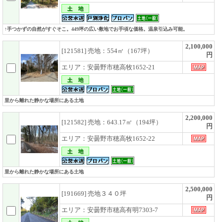
↑手つかずの自然がすぐそこ。449坪の広い敷地でお手頃な価格。温泉引込み可能。
2,100,000
[121581] 売地：554㎡（167坪）
円
エリア：安曇野市穂高牧1652-21
里から離れた静かな場所にある土地
2,200,000
[121582] 売地：643.17㎡（194坪）
円
エリア：安曇野市穂高牧1652-22
里から離れた静かな場所にある土地
2,500,000
[191669] 売地３４０坪
円
エリア：安曇野市穂高有明7303-7