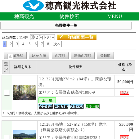
穂高観光
物件検索
MENU
売買物件一覧
該当件数：114件
1
2
3
4
5
6
7
8
次へ
価格順
駅から順
面積順
建物面積順
登録順
選
価格（税
詳細を見る
物件概要
択
込）
[121323] 売地278m2（84坪）。閑静な環
50,000円
境。
エリア：安曇野市穂高牧1996-9
↑ 5万円！価格改定。人里から少し離れた深い森の中。
[121283] 売地：527ｍ2（159坪）農地
550,000
円
（無農薬栽培の実績あり）
エリア：安曇野市明科南陸郷238-1