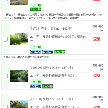
↑ 農地です。農地としてご利用ください。国道19号線沿いで視界の開ける気持ちの良いロケ
ーション。無農薬の田。カナディアンシーダハウスの北隣り。駐車場あり。
650,000
[11768] 売地：538m2（162坪）
円
エリア：安曇野市穂高牧1996-7：猪鹿の
牧
↑人里から少し離れた自然の残る森林のなか
750,000
[110509] 売地：908㎡（274坪）
円
エリア：安曇野市穂高有明7858-1
1,000,000
[191698] 売地：591㎡（178坪）
円
エリア：安曇野市穂高有明2184-128