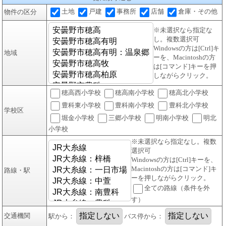
土地
戸建
事務所
店舗
倉庫・その他
物件の区分
※未選択なら指定な
し。複数選択可
Windowsの方は[Ctrl]キ
地域
ーを、Macintoshの方
は[コマンド]キーを押
しながらクリック。
穂高西小学校
穂高南小学校
穂高北小学校
豊科東小学校
豊科南小学校
豊科北小学校
学校区
堀金小学校
三郷小学校
明南小学校
明北
小学校
※未選択なら指定なし。複数
選択可
Windowsの方は[Ctrl]キーを、
Macintoshの方は[コマンド]キ
路線・駅
ーを押しながらクリック。
全ての路線（条件を外
す）
交通機関
駅から：
バス停から：