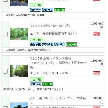
↑ 温泉の引込みの可能な土地。傾斜地。
1,000,000
[121681] 売地774㎡（234坪）
円
エリア：安曇野市穂高有明7857-4
↑ 山麓線から西側へ。200坪超えの土地です。
[121154] 高瀬ハイランド売地
1,100,000
963m2（291.3坪）。緑溢れる別荘地の一
円
角。
エリア：大町市平2112-426
↑春は新緑、秋は紅葉、おいしい空気の中で過ごせます！
[111084] 386m2。（116.76坪）。大木あ
1,200,000
円
り