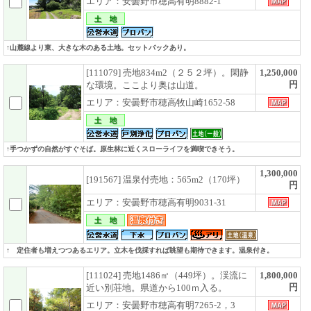
エリア：安曇野市穂高有明8882-1
↑山麓線より東、大きな木のある土地。セットバックあり。
[111079] 売地834m2（２５２坪）。閑静
1,250,000
円
な環境。ここより奥は山道。
エリア：安曇野市穂高牧山崎1652-58
↑手つかずの自然がすぐそば。原生林に近くスローライフを満喫できそう。
1,300,000
[191567] 温泉付売地：565m2（170坪）
円
エリア：安曇野市穂高有明9031-31
↑ 定住者も増えつつあるエリア。立木を伐採すれば眺望も期待できます。温泉付き。
[111024] 売地1486㎡（449坪）。渓流に
1,800,000
円
近い別荘地。県道から100ｍ入る。
エリア：安曇野市穂高有明7265-2，3