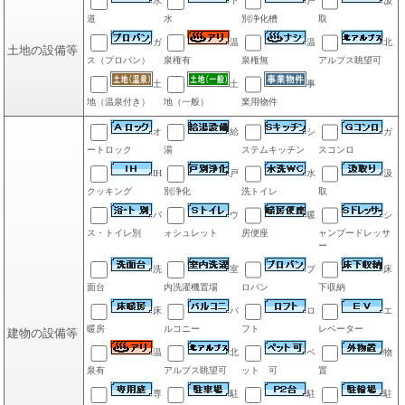
水
下
戸
汲
道
水
別浄化槽
取
ガ
温
温
北
土地の設備等
ス（プロパン）
泉権有
泉権無
アルプス眺望可
土
土
事
地（温泉付き）
地（一般）
業用物件
オ
給
シ
ガ
ートロック
湯
ステムキッチン
スコンロ
IH
戸
水
汲
クッキング
別浄化
洗トイレ
取
バ
ウ
暖
シ
ス・トイレ別
ォシュレット
房便座
ャンプードレッサ
ー
洗
室
プ
床
面台
内洗濯機置場
ロパン
下収納
床
バ
ロ
エ
暖房
ルコニー
フト
レベーター
建物の設備等
温
北
ペ
物
泉有
アルプス眺望可
ット 可
置
専
駐
駐
駐